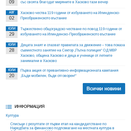
09
със своята благодат миряните в Хасково тази вечер
АВГ
Хасково чества 119 години от избухването на Илинденско-
02
Преображенското въстание
ЮЛИ
Тържествено общоградско честване по повод 119 години от
29
избухването на Илинденско-Преображенското въстание
ЮЛИ
Децата знаят и спазват правилата за движение – това показа
28
съвместното занятие на Сектор „Пътна полиция“ ОД МВР
Хасково, община Хасково и деца и ученици от летните
занимални в Хасково
ЮЛИ
Първа акция от превантивно-информационната кампания
20
„Бъди мобилен, бъди отговорен!“
Всички новини
ИНФОРМАЦИЯ
Култура
Списъци с резултати от първи етап на кандидатстване по
Наредбата за финансово подпомагане на местната култура в