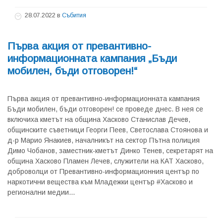
28.07.2022
в
Събития
Първа акция от превантивно-
информационната кампания „Бъди
мобилен, бъди отговорен!“
Първа акция от превантивно-информационната кампания
Бъди мобилен, бъди отговорен! се проведе днес. В нея се
включиха кметът на община Хасково Станислав Дечев,
общинските съветници Георги Пеев, Светослава Стоянова и
д-р Марио Янакиев, началникът на сектор Пътна полиция
Димо Чобанов, заместник-кметът Динко Тенев, секретарят на
община Хасково Пламен Лечев, служители на КАТ Хасково,
доброволци от Превантивно-информационния център по
наркотични вещества към Младежки център #Хасково и
регионални медии...