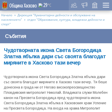
29
Община Хасково
°C
Начало
Дирекция "Хуманитарни дейности и обслужване на
населението"
отдел "Образование, култура, младежки дейности и
спорт"
Събития
Чудотворната икона Света Богородица
Златна ябълка дари със своята благодат
миряните в Хасково тази вечер
Чудотворната икона Света Богородица Златна ябълка дари
със своята благодат миряните в Хасково тази вечер. Тя беше
донесена в града ни от Негово високопреосвещенство
Пловдивския митрополит Николай. Владиката служи Молебен
канон на Пресвета Богородица пред чудотворната икона
Света Богородица Златна ябълка в Хасковския храм Успение
на Пресвета Богородица. На входа на храма Митрополит