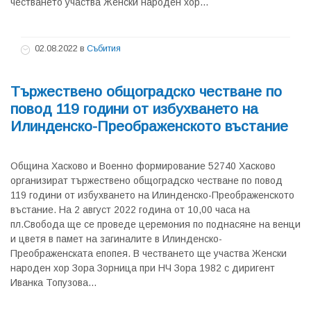
честването участва Женски народен хор...
02.08.2022
в
Събития
Тържествено общоградско честване по
повод 119 години от избухването на
Илинденско-Преображенското въстание
Община Хасково и Военно формирование 52740 Хасково
организират тържествено общоградско честване по повод
119 години от избухването на Илинденско-Преображенското
въстание. На 2 август 2022 година от 10,00 часа на
пл.Свобода ще се проведе церемония по поднасяне на венци
и цветя в памет на загиналите в Илинденско-
Преображенската епопея. В честването ще участва Женски
народен хор Зора Зорница при НЧ Зора 1982 с диригент
Иванка Топузова...