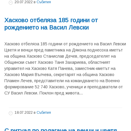
20.07.2022
в
Събития
Хасково отбеляза 185 години от
рождението на Васил Левски
Хасково отбеляза 185 години от рождението на Васил Левски
Цветя и венци пред паметника на Дякона поднесоха кметът
на община Хасково Станислав Дечев, председателят на
Общински съвет Хасково Таня Захариева, областният
управител на Хасково Катя Панева, заместник-кметът на
Хасково Мария Вълчева, секретарят на община Хасково
Пламен Лечев, представители на командването на Военно
формирование 52 740 Хасково, ученици и преподаватели от
СУ Васил Левски. Поклон пред живота...
18.07.2022
в
Събития
С ритуал по полагане на венци и цветя