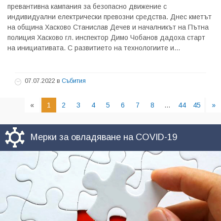
превантивна кампания за безопасно движение с
индивидуални електрически превозни средства. Днес кметът
на община Хасково Станислав Дечев и началникът на Пътна
полиция Хасково гл. инспектор Димо Чобанов дадоха старт
на инициативата. С развитието на технологиите и...
07.07.2022
в
Събития
«
1
2
3
4
5
6
7
8
...
44
45
»
Мерки за овладяване на COVID-19