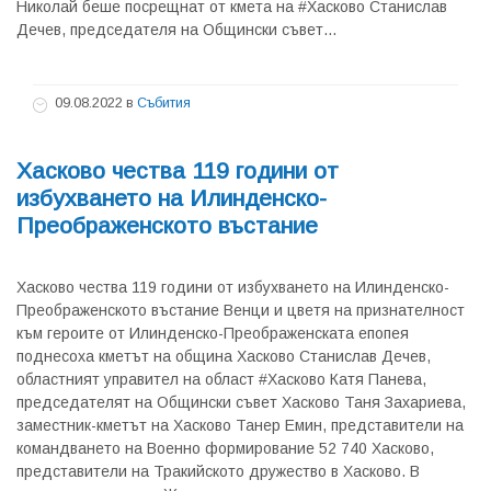
Николай беше посрещнат от кмета на #Хасково Станислав
Дечев, председателя на Общински съвет...
09.08.2022
в
Събития
Хасково чества 119 години от
избухването на Илинденско-
Преображенското въстание
Хасково чества 119 години от избухването на Илинденско-
Преображенското въстание Венци и цветя на признателност
към героите от Илинденско-Преображенската епопея
поднесоха кметът на община Хасково Станислав Дечев,
областният управител на област #Хасково Катя Панева,
председателят на Общински съвет Хасково Таня Захариева,
заместник-кметът на Хасково Танер Емин, представители на
командването на Военно формирование 52 740 Хасково,
представители на Тракийското дружество в Хасково. В