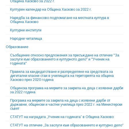
Община Хасково за 2022 г.
Културен календар на Община Хасково за 2022 г.
Наредба за финансово подпомагане на местната култура в
Община Хасково
Културни институти
Народни читалища
Образование
Съобщение относно предложения за присъждане на отличие "За
заслуги към образованието и културното дело" и "Ученик на
годината"
Правила за кандидатстване и разпределяне на средствата за
дигитални класни стаи в училищата на територията на община
Хасково през 2020 година
Общинска програма на мерките за закрила на деца с изявени дарби
за 2022 година
Програма на мерките за закрила на деца с изявени дарби от
държавни, общински и частни училища през 2022 г. на Министерски
съвет
СТАТУТ на наградата „Ученик на годината” в Община Хасково
СТАТУТ на отличие „За заслуги към образованието и културно дело“