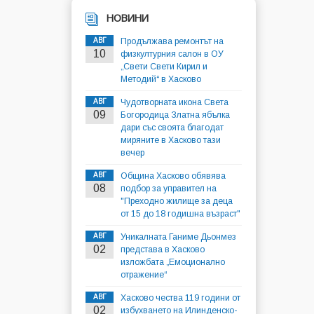
НОВИНИ
АВГ
Продължава ремонтът на
10
физкултурния салон в ОУ
„Свети Свети Кирил и
Методий“ в Хасково
АВГ
Чудотворната икона Света
09
Богородица Златна ябълка
дари със своята благодат
миряните в Хасково тази
вечер
АВГ
Община Хасково обявява
08
подбор за управител на
"Преходно жилище за деца
от 15 до 18 годишна възраст"
АВГ
Уникалната Ганиме Дьонмез
02
представа в Хасково
изложбата „Емоционално
отражение“
АВГ
Хасково чества 119 години от
02
избухването на Илинденско-