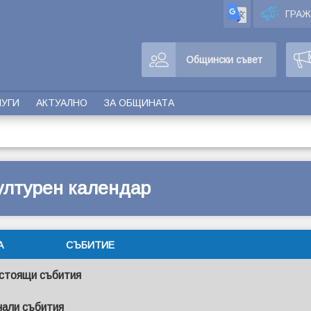
ГРА
Общински съвет
ЛУГИ
АКТУАЛНО
ЗА ОБЩИНАТА
ултурен календар
А
СЪБИТИЕ
стоящи събития
нали събития