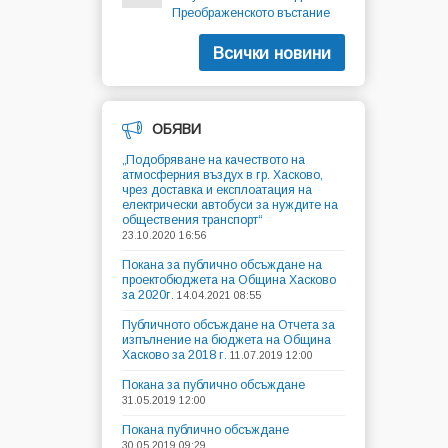
Преображенското въстание
Всички новини
ОБЯВИ
„Подобряване на качеството на
атмосферния въздух в гр. Хасково,
чрез доставка и експлоатация на
електрически автобуси за нуждите на
обществения транспорт“
23.10.2020 16:56
Покана за публично обсъждане на
проектобюджета на Община Хасково
за 2020г.
14.04.2021 08:55
Публичното обсъждане на Отчета за
изпълнение на бюджета на Община
Хасково за 2018 г.
11.07.2019 12:00
Покана за публично обсъждане
31.05.2019 12:00
Покана публично обсъждане
30.05.2019 09:29