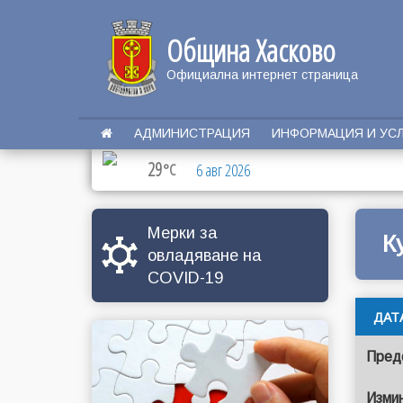
Община Хасково
Официална интернет страница
АДМИНИСТРАЦИЯ
ИНФОРМАЦИЯ И УС
29
°C
6 авг 2026
Мерки за
К
овладяване на
COVID-19
ДАТ
Пред
Изми