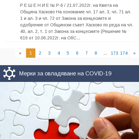
Р Е Ш Е Н И Е № Р-6 / 21.07.2022г. на Кмета на
Община Хасково На основание чл. 17 ал. 3, чл. 71 ал.
1 и ал. 3 и чл. 72 от Закона за концесиите и
одобрение от Общински съвет Хасково по реда на чл.
40, ал. 2, т. 1 от Закона за концесиите (Решение №
619 от 10.06.2022г. на ОбС...
«
1
2
3
4
5
6
7
8
...
173
174
»
Мерки за овладяване на COVID-19