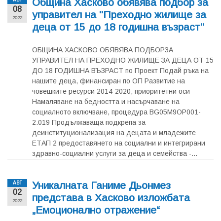
Община Хасково обявява подбор за
08
управител на "Преходно жилище за
2022
деца от 15 до 18 годишна възраст"
ОБЩИНА ХАСКОВО ОБЯВЯВА ПОДБОРЗА
УПРАВИТЕЛ НА ПРЕХОДНО ЖИЛИЩЕ ЗА ДЕЦА ОТ 15
ДО 18 ГОДИШНА ВЪЗРАСТ по Проект Подай ръка на
нашите деца, финансиран по ОП Развитие на
човешките ресурси 2014-2020, приоритетни оси
Намаляване на бедността и насърчаване на
социалното включване, процедура BG05M9OP001-
2.019 Продължаваща подкрепа за
деинституционализация на децата и младежите
ЕТАП 2 предоставянето на социални и интегрирани
здравно-социални услуги за деца и семейства -...
Уникалната Ганиме Дьонмез
АВГ
02
представа в Хасково изложбата
2022
„Емоционално отражение“