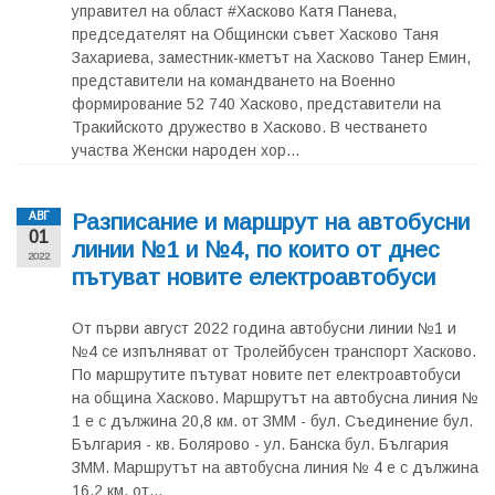
управител на област #Хасково Катя Панева,
председателят на Общински съвет Хасково Таня
Захариева, заместник-кметът на Хасково Танер Емин,
представители на командването на Военно
формирование 52 740 Хасково, представители на
Тракийското дружество в Хасково. В честването
участва Женски народен хор...
Разписание и маршрут на автобусни
АВГ
01
линии №1 и №4, по които от днес
2022
пътуват новите електроавтобуси
От първи август 2022 година автобусни линии №1 и
№4 се изпълняват от Тролейбусен транспорт Хасково.
По маршрутите пътуват новите пет електроавтобуси
на община Хасково. Маршрутът на автобусна линия №
1 е с дължина 20,8 км. от ЗММ - бул. Съединение бул.
България - кв. Болярово - ул. Банска бул. България
ЗММ. Маршрутът на автобусна линия № 4 е с дължина
16,2 км. от...