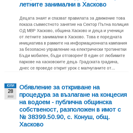
летните занимални в Хасково
Децата знаят и спазват правилата за движение това
показа съвместното занятие на Сектор Пътна полиция
ОД МВР Хасково, община Хасково и деца и ученици
от летните занимални в Хасково. Това е поредната
инициатива в рамките на информационната кампания
за безопасно управление на електрически тротинетки
Бъди мобилен, бъди отговорен! В един от любимите
паркове на хасковските деца- Градската градина,
днес се проведе открит урок с малчуганите от...
Обявление за откриване на
ЮЛИ
28
процедура за възлагане на концесия
2022
на водоем - публична общинска
собственост, разположен в имот с
№ 38399.50.90, с. Конуш, общ.
Хасково