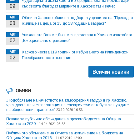
АВГ
Чудотворната икона Света Богородица Златна ябълка дари
09
със своята благодат миряните в Хасково тази вечер
АВГ
Община Хасково обявява подбор за управител на "Преходно
08
жилище за деца от 15 до 18 годишна възраст"
АВГ
Уникалната Ганиме Дьонмез представа в Хасково изложбата
02
„Емоционално отражение“
АВГ
Хасково чества 119 години от избухването на Илинденско-
02
Преображенското въстание
Всички новини
ОБЯВИ
„Подобряване на качеството на атмосферния въздух в гр. Хасково,
чрез доставка и експлоатация на електрически автобуси за нуждите
на обществения транспорт“
23.10.2020 16:56
Покана за публично обсъждане на проектобюджета на Община
Хасково за 2020г.
14.04.2021 08:55
Публичното обсъждане на Отчета за изпълнение на бюджета на
Община Хасково за 2018 г.
11.07.2019 12:00