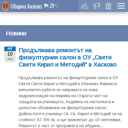
29
Община Хасково
°C
Новини
Продължава ремонтът на
АВГ
10
физкултурния салон в ОУ „Свети
2022
Свети Кирил и Методий“ в Хасково
Продължава ремонтът на физкултурния салон в ОУ
Свети Свети Кирил и Методий в #Хасково Фирмата-
изпълнител работи по направата на нова
хидроизолация на покрива на старата част на
сградата на училището, подмяна на настилката и
цялостно обновяване на физкултурния салон.
Дейностите в училище Св. Св. Кирил и Методий са на
стойност 92 766 лв. и ще приключат до 10 септември.
Ремонтът е част от програмата на община...