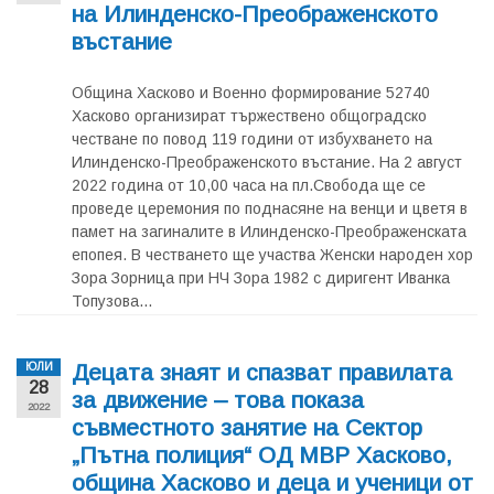
на Илинденско-Преображенското
въстание
Община Хасково и Военно формирование 52740
Хасково организират тържествено общоградско
честване по повод 119 години от избухването на
Илинденско-Преображенското въстание. На 2 август
2022 година от 10,00 часа на пл.Свобода ще се
проведе церемония по поднасяне на венци и цветя в
памет на загиналите в Илинденско-Преображенската
епопея. В честването ще участва Женски народен хор
Зора Зорница при НЧ Зора 1982 с диригент Иванка
Топузова...
Децата знаят и спазват правилата
ЮЛИ
28
за движение – това показа
2022
съвместното занятие на Сектор
„Пътна полиция“ ОД МВР Хасково,
община Хасково и деца и ученици от