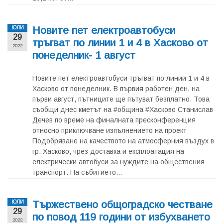
Новите пет електроавтобуси
ЮЛИ
29
тръгват по линии 1 и 4 в Хасково от
2022
понеделник- 1 август
Новите пет електроавтобуси тръгват по линии 1 и 4 в
Хасково от понеделник. В първия работен ден, на
първи август, пътниците ще пътуват безплатно. Това
съобщи днес кметът на #община #Хасково Станислав
Дечев по време на финалната пресконференция
относно приключване изпълнението на проект
Подобряване на качеството на атмосферния въздух в
гр. Хасково, чрез доставка и експлоатация на
електрически автобуси за нуждите на обществения
транспорт. На събитието...
Тържествено общоградско честване
ЮЛИ
29
по повод 119 години от избухването
2022