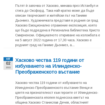
Пътят ѝ започва от Хасково, минава през Истанбул и
стига до Оксфорд. Така най-кратко може да бъде
описан творческият и житейски път на Ганиме
Дьонмез. Художничката представя в родния си град
Хасково Емоционално отражение експозиция, която
ще бъде подредена в Регионална библиотека Христо
Смирненски. Официалното откриване на изложбата е
на 5 август 2022 година от 17,30 часа. Хасково е
родният град на Ганиме Дьонмез, а...
Хасково чества 119 години от
АВГ
02
избухването на Илинденско-
2022
Преображенското въстание
Хасково чества 119 години от избухването на
Илинденско-Преображенското въстание Венци и
цветя на признателност към героите от Илинденско-
Преображенската епопея поднесоха кметът на
община Хасково Станислав Дечев, областният