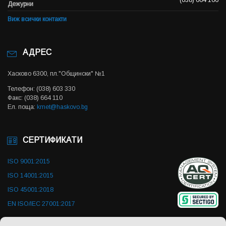
(038) 664 166
Дежурни
Виж всички контакти
АДРЕС
Хасково 6300, пл."Общински" №1
Телефон: (038) 603 330
Факс: (038) 664 110
Ел. поща:
kmet@haskovo.bg
СЕРТИФИКАТИ
ISO 9001:2015
ISO 14001:2015
ISO 45001:2018
EN ISO/IEC 27001:2017