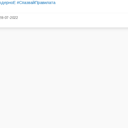
одерноЕ
#СпазвайПравилата
28-07-2022