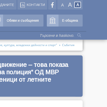
A
ЖДАНИТЕ
КОНТАКТИ
A
A
Обяви и съобщения
Е-община
е, култура, младежки дейности и спорт"
Събития
движение – това показа
на полиция“ ОД МВР
еници от летните