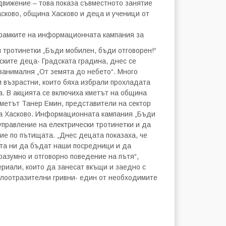
движение – това показа съвместното занятие
сково, община Хасково и деца и ученици от
 рамките на информационната кампания за
 тротинетки „Бъди мобилен, бъди отговорен!“
ските деца- Градската градина, днес се
 занималня „От земята до небето“. Много
 възрастни, които бяха избрали прохладата
ка. В акцията се включиха кметът на община
кметът Танер Емин, представители на сектор
на Хасково. Информационната кампания „Бъди
управление на електрически тротинетки и да
ие по пътищата. „Днес децата показаха, че
ята ни да бъдат наши посредници и да
 разумно и отговорно поведение на пътя“,
риали, които да занесат вкъщи и заедно с
тлоотразителни гривни- един от необходимите