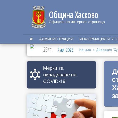
Община Хасково
Официална интернет страница
АДМИНИСТРАЦИЯ
ИНФОРМАЦИЯ И УС
29
°C
7 авг 2026
Начало
Дирекция "Ху
Мерки за
Д
овладяване на
с
COVID-19
Х
з