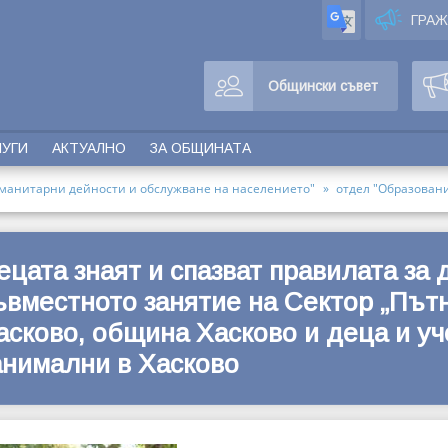
ГРА
Общински съвет
ЛУГИ
АКТУАЛНО
ЗА ОБЩИНАТА
манитарни дейности и обслужване на населението"
отдел "Образовани
ецата знаят и спазват правилата за 
ъвместното занятие на Сектор „Път
асково, община Хасково и деца и уч
анимални в Хасково