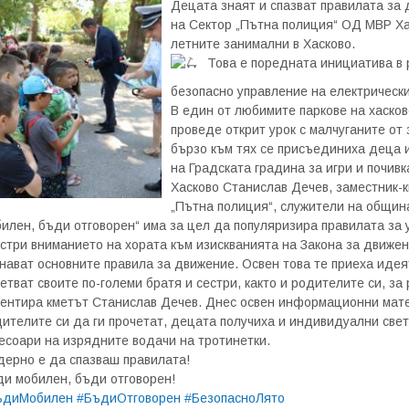
Децата знаят и спазват правилата за 
на Сектор „Пътна полиция“ ОД МВР Ха
летните занимални в Хасково.
Това е поредната инициатива в
безопасно управление на електрически
В един от любимите паркове на хасков
проведе открит урок с малчуганите от
бързо към тях се присъединиха деца и
на Градската градина за игри и почив
Хасково Станислав Дечев, заместник-
„Пътна полиция“, служители на общи
илен, бъди отговорен“ има за цел да популяризира правилата за 
стри вниманието на хората към изискванията на Закона за движен
нават основните правила за движение. Освен това те приеха иде
етват своите по-големи братя и сестри, както и родителите си, за
ентира кметът Станислав Дечев. Днес освен информационни мате
ителите си да ги прочетат, децата получиха и индивидуални све
есоари на изрядните водачи на тротинетки.
ерно е да спазваш правилата!
и мобилен, бъди отговорен!
ъдиМобилен
#БъдиОтговорен
#БезопасноЛято