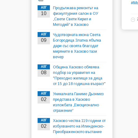
#М
АВГ
Продължава ремонтът на
10
физкултурния салон в ОУ
„Свети Свети Кирил и
Методий“ в Хасково
АВГ
Чудотворната икона Света
09
Богородица Златна ябълка
дари със своята благодат
миряните в Хасково тази
вечер
АВГ
Община Хасково обявява
08
подбор за управител на
"Преходно жилище за деца
от 15 до 18 годишна възраст"
АВГ
Уникалната Ганиме Дьонмез
02
представа в Хасково
изложбата „Емоционално
отражение“
АВГ
Хасково чества 119 години от
02
избухването на Илинденско-
Преображенското въстание