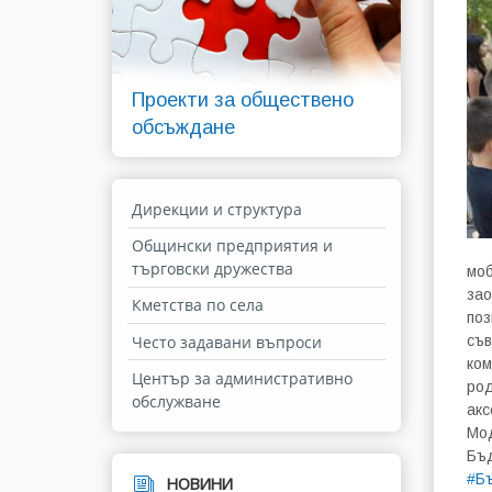
Проекти за обществено
обсъждане
Дирекции и структура
Общински предприятия и
търговски дружества
моб
зао
Кметства по села
поз
Често задавани въпроси
съв
ком
Център за административно
род
обслужване
акс
Мод
Бъд
#Б
НОВИНИ