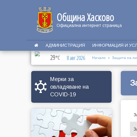
Община Хасково
Официална интернет страница
АДМИНИСТРАЦИЯ
ИНФОРМАЦИЯ И УС
29
°C
8 авг 2026
Начало
Защита на л
Мерки за
З
овладяване на
COVID-19
З
З