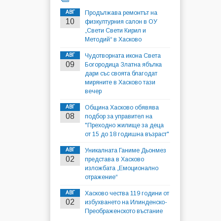
АВГ
Продължава ремонтът на
10
физкултурния салон в ОУ
„Свети Свети Кирил и
Методий“ в Хасково
АВГ
Чудотворната икона Света
09
Богородица Златна ябълка
дари със своята благодат
миряните в Хасково тази
вечер
АВГ
Община Хасково обявява
08
подбор за управител на
"Преходно жилище за деца
от 15 до 18 годишна възраст"
АВГ
Уникалната Ганиме Дьонмез
02
представа в Хасково
изложбата „Емоционално
отражение“
АВГ
Хасково чества 119 години от
02
избухването на Илинденско-
Преображенското въстание