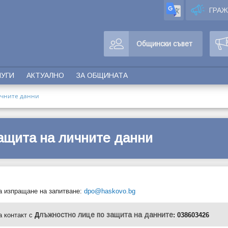
ГРА
Общински съвет
ЛУГИ
АКТУАЛНО
ЗА ОБЩИНАТА
ичните данни
ащита на личните данни
а изпращане на запитване:
dpo@haskovo.bg
лъжностно лице по защита на данните
а контакт с
Д
:
038603426