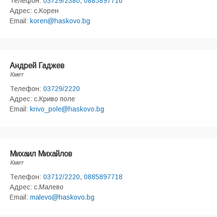
Телефон:
03729/2380
,
0885897716
Адрес: с.Корен
Email:
koren@haskovo.bg
Андрей Гаджев
Кмет
Телефон:
03729/2220
Адрес: с.Криво поле
Email:
krivo_pole@haskovo.bg
Михаил Михайлов
Кмет
Телефон:
03712/2220
,
0885897718
Адрес: с.Малево
Email:
malevo@haskovo.bg