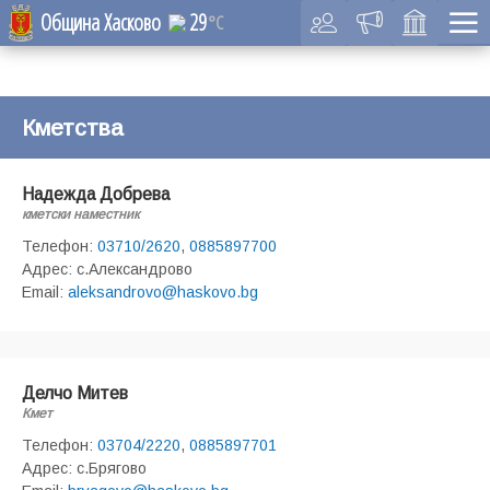
Община Хасково
29
°C
Кметства
Надежда Добрева
кметски наместник
Телефон:
03710/2620
,
0885897700
Адрес: с.Александрово
Email:
aleksandrovo@haskovo.bg
Делчо Митев
Кмет
Телефон:
03704/2220
,
0885897701
Адрес: с.Брягово