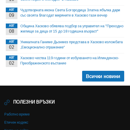
АВГ
Чудотворната икона Света Богородица Златна ябълка дари
09
със своята благодат миряните в Хасково тази вечер
АВГ
Община Хасково обявява подбор за управител на "Преходно
08
жилище за деца от 15 до 18 годишна възраст"
АВГ
Уникалната Ганиме Дьонмез представа в Хасково изложбата
02
„Емоционално отражение“
АВГ
Хасково чества 119 години от избухването на Илинденско-
02
Преображенското въстание
Всички новини
ПОЛЕЗНИ ВРЪЗКИ
Работно време
Етичен кодекс