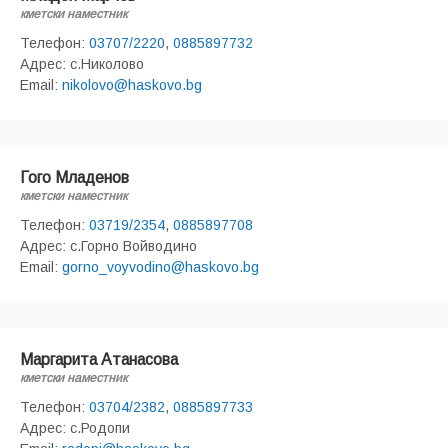
кметски наместник
Телефон:
03707/2220
,
0885897732
Адрес: с.Николово
Email:
nikolovo@haskovo.bg
Гого Младенов
кметски наместник
Телефон:
03719/2354
,
0885897708
Адрес: с.Горно Войводино
Email:
gorno_voyvodino@haskovo.bg
Маргарита Атанасова
кметски наместник
Телефон:
03704/2382
,
0885897733
Адрес: с.Родопи