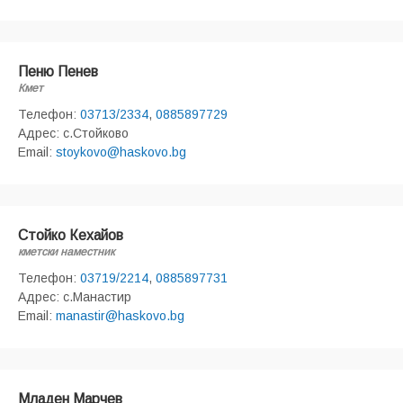
Пеню Пенев
Кмет
Телефон:
03713/2334
,
0885897729
Адрес: с.Стойково
Email:
stoykovo@haskovo.bg
Стойко Кехайов
кметски наместник
Телефон:
03719/2214
,
0885897731
Адрес: с.Манастир
Email:
manastir@haskovo.bg
Младен Марчев