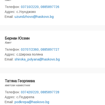
Кмет
Телефон:
03710/2220
,
0885897726
Адрес: с.Узунджово
Email:
uzundzhovo@haskovo.bg
Бернан Юсеин
Кмет
Телефон:
03707/2360
,
0885897727
Адрес: с.Широка поляна
Email:
shiroka_polyana@haskovo.bg
Татяна Георгиева
кметски наместник
Телефон:
037420/220
,
0885897728
Адрес: с.Подкрепа
Email:
podkrepa@haskovo.bg