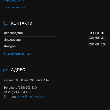
Карта на сайта
Виж стария сайт
КОНТАКТИ
Деловодство
(038) 603 319
(038) 603 330
Информация
(038) 664 166
Дежурни
Виж всички контакти
АДРЕС
Хасково 6300, пл."Общински" №1
Телефон: (038) 603 330
Факс: (038) 664 110
Ел. поща:
kmet@haskovo.bg