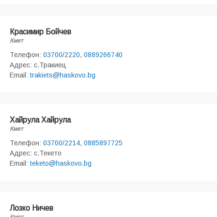
Красимир Бойчев
Кмет
Телефон:
03700/2220
,
0889266740
Адрес: с.Тракиец
Email:
trakiets@haskovo.bg
Хайрула Хайрула
Кмет
Телефон:
03700/2214
,
0885897725
Адрес: с.Текето
Email:
teketo@haskovo.bg
Лозко Ничев