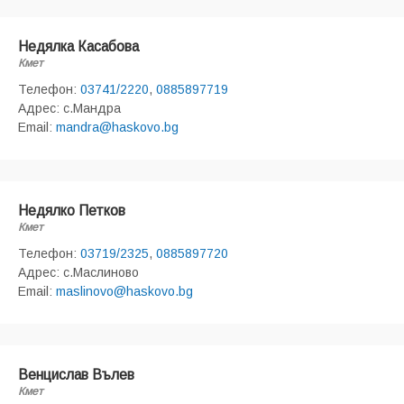
Недялка Касабова
Кмет
Телефон:
03741/2220
,
0885897719
Адрес: с.Мандра
Email:
mandra@haskovo.bg
Недялко Петков
Кмет
Телефон:
03719/2325
,
0885897720
Адрес: с.Маслиново
Email:
maslinovo@haskovo.bg
Венцислав Вълев
Кмет