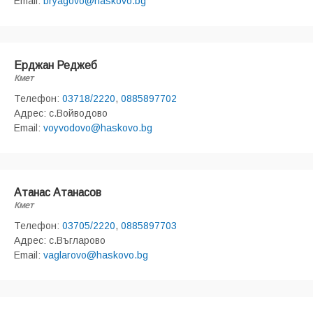
Email:
bryagovo@haskovo.bg
Ерджан Реджеб
Кмет
Телефон:
03718/2220
,
0885897702
Адрес: с.Войводово
Email:
voyvodovo@haskovo.bg
Атанас Атанасов
Кмет
Телефон:
03705/2220
,
0885897703
Адрес: с.Въгларово
Email:
vaglarovo@haskovo.bg