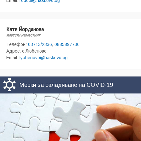
Email:
rodopi@haskovo.bg
Катя Йорданова
кметски наместник
Телефон:
03713/2336
,
0885897730
Адрес: с.Любеново
Email:
lyubenovo@haskovo.bg
Мерки за овладяване на COVID-19