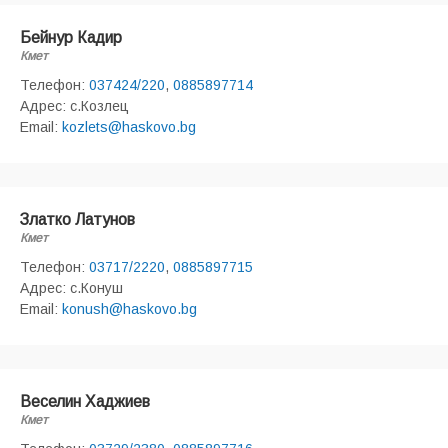
Бейнур Кадир
Кмет
Телефон:
037424/220
,
0885897714
Адрес: с.Козлец
Email:
kozlets@haskovo.bg
Златко Латунов
Кмет
Телефон:
03717/2220
,
0885897715
Адрес: с.Конуш
Email:
konush@haskovo.bg
Веселин Хаджиев
Кмет