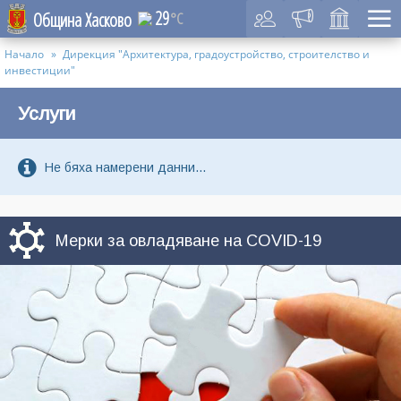
29
Община Хасково
°C
Начало
Дирекция "Архитектура, градоустройство, строителство и
инвестиции"
Услуги
Не бяха намерени данни...
Мерки за овладяване на COVID-19