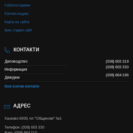
Работно време
Етичен кодекс
Карта на сайта
Виж стария сайт
КОНТАКТИ
Деловодство
(038) 603 319
(038) 603 330
Информация
(038) 664 166
Дежурни
Виж всички контакти
АДРЕС
Хасково 6300, пл."Общински" №1
Телефон: (038) 603 330
Факс: (038) 664 110