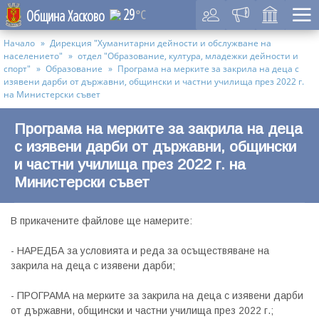
29
Община Хасково
°C
Начало
Дирекция "Хуманитарни дейности и обслужване на
населението"
отдел "Образование, култура, младежки дейности и
спорт"
Образование
Програма на мерките за закрила на деца с
изявени дарби от държавни, общински и частни училища през 2022 г.
на Министерски съвет
Програма на мерките за закрила на деца
с изявени дарби от държавни, общински
и частни училища през 2022 г. на
Министерски съвет
В прикачените файлове ще намерите:
- НАРЕДБА за условията и реда за осъществяване на
закрила на деца с изявени дарби;
- ПРОГРАМА на мерките за закрила на деца с изявени дарби
от държавни, общински и частни училища през 2022 г.;