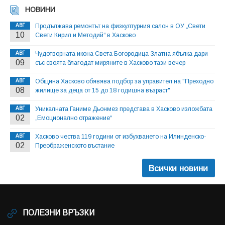
НОВИНИ
АВГ
Продължава ремонтът на физкултурния салон в ОУ „Свети
10
Свети Кирил и Методий“ в Хасково
АВГ
Чудотворната икона Света Богородица Златна ябълка дари
09
със своята благодат миряните в Хасково тази вечер
АВГ
Община Хасково обявява подбор за управител на "Преходно
08
жилище за деца от 15 до 18 годишна възраст"
АВГ
Уникалната Ганиме Дьонмез представа в Хасково изложбата
02
„Емоционално отражение“
АВГ
Хасково чества 119 години от избухването на Илинденско-
02
Преображенското въстание
Всички новини
ПОЛЕЗНИ ВРЪЗКИ