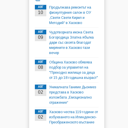
АВГ
Продължава ремонтът на
10
физкултурния салон в ОУ
„Свети Свети Кирил и
Методий“ в Хасково
АВГ
Чудотворната икона Света
09
Богородица Златна ябълка
дари със своята благодат
миряните в Хасково тази
вечер
АВГ
Община Хасково обявява
08
подбор за управител на
"Преходно жилище за деца
от 15 до 18 годишна възраст"
АВГ
Уникалната Ганиме Дьонмез
02
представа в Хасково
изложбата „Емоционално
отражение“
АВГ
Хасково чества 119 години от
02
избухването на Илинденско-
Преображенското въстание