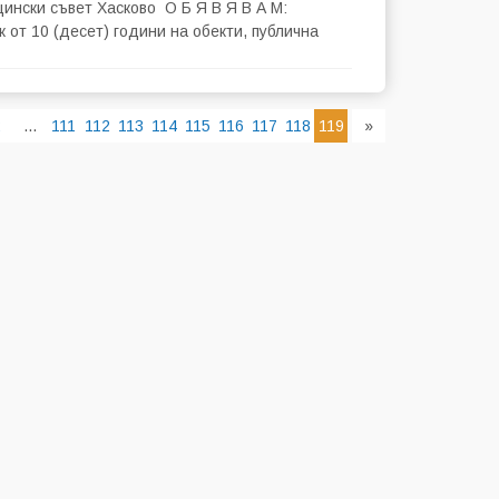
ински съвет Хасково О Б Я В Я В А М:
 от 10 (десет) години на обекти, публична
2
...
111
112
113
114
115
116
117
118
119
»