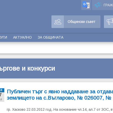
ГРА
Общински съвет
ЛУГИ
АКТУАЛНО
ЗА ОБЩИНАТА
ъргове и конкурси
Публичен търг с явно наддаване за отдава
ЕВ
7
землището на с.Въгларово, № 026007, №
12
гр. Хасково 22.03.2012 год. На основание чл.14, ал.7 от ЗОС, 