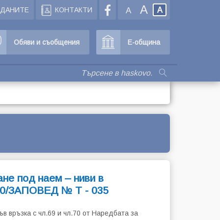
A
ЖДАНИТЕ
КОНТАКТИ
A
A
Обяви и съобщения
Е-община
не под наем – ниви в
 0/ЗАПОВЕД № Т - 035
във връзка с чл.69 и чл.70 от Наредбата за