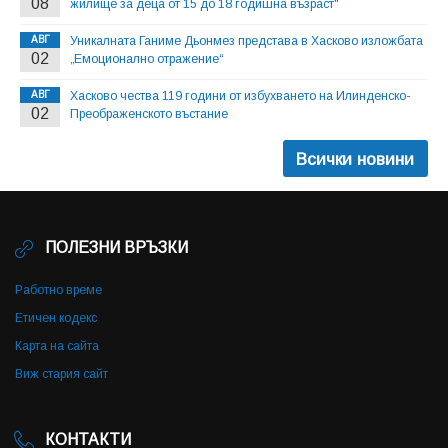
08
жилище за деца от 15 до 18 годишна възраст"
АВГ
Уникалната Ганиме Дьонмез представа в Хасково изложбата
02
„Емоционално отражение“
АВГ
Хасково чества 119 години от избухването на Илинденско-
02
Преображенското въстание
Всички новини
ПОЛЕЗНИ ВРЪЗКИ
Работно време
Етичен кодекс
Карта на сайта
Виж стария сайт
КОНТАКТИ