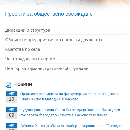
Проекти за обществено обсъждане
Дирекции и структура
Общински предприятия и търговски дружества
Кметства по села
Често задавани въпроси
Център за административно обслужване
НОВИНИ
АВГ
Продължава ремонтът на физкултурния салон в ОУ „Свети
10
Свети Кирил и Методий“ в Хасково
АВГ
Чудотворната икона Света Богородица Златна ябълка дари
09
със своята благодат миряните в Хасково тази вечер
АВГ
Община Хасково обявява подбор за управител на "Преходно