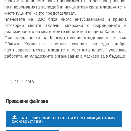
проекти и дейности, поеха ангажимента за разпространение
на информацията за подобни инициативи сред младежите и
институциите, които представляват.
Членовете на КМС бяха много ентусиазирани и приеха
отговорно своите задачи, свързани с формирането и
реализирането на младежките политики в община Хасково.
Със създаването на Консултативния младежки съвет към
Община Хасково се поставя началото на едно добро
партньорство между младите и местната власт, улеснява
работата на младежките организации в Хасково за в бъдеще.
21-11-2018
Прикачени файлове
ВЪТРЕШНИ ПРАВИЛА ЗА РАБОТА И ОРГАНИЗАЦИЯ НА КМС-
ХАСКОВО (17,01KB)