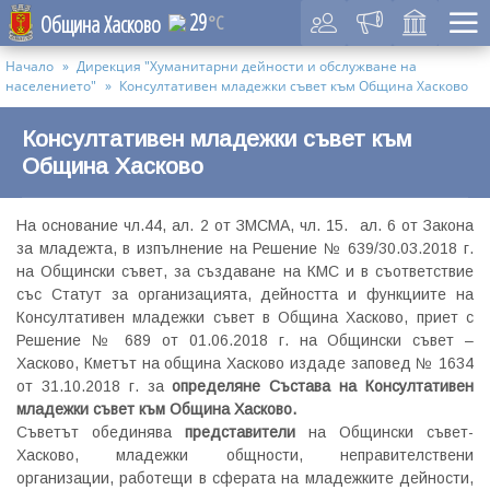
29
Община Хасково
°C
Начало
Дирекция "Хуманитарни дейности и обслужване на
населението"
Консултативен младежки съвет към Община Хасково
Консултативен младежки съвет към
Община Хасково
На основание чл.44, ал. 2 от ЗМСМА, чл. 15. ал. 6 от Закона
за младежта, в изпълнение на Решение № 639/30.03.2018 г.
на Общински съвет, за създаване на КМС и в съответствие
със Статут за организацията, дейността и функциите на
Консултативен младежки съвет в Община Хасково, приет с
Решение № 689 от 01.06.2018 г. на Общински съвет –
Хасково, Кметът на община Хасково издаде заповед № 1634
от 31.10.2018 г. за
определяне
Състава на Консултативен
младежки съвет към Община Хасково.
Съветът обединява
представители
на Общински съвет-
Хасково, младежки общности, неправителствени
организации, работещи в сферата на младежките дейности,