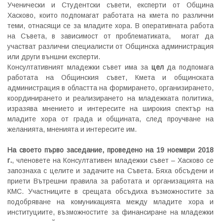
Ученически и Студентски съвети, експерти от Община
Хасково, които подпомагат работата на кмета по различни
теми, отнасящи се за младите хора. В оперативната работа
на Съвета, в зависимост от проблематиката, могат да
участват различни специалисти от Общинска администрация
или други външни експерти.
Консултативният младежки съвет има за
цел
да подпомага
работата на Общинския съвет, Кмета и общинската
администрация в областта на формирането, организирането,
координирането и реализирането на младежката политика,
изразява мнението и интересите на широкия спектър на
младите хора от града и общината, след проучване на
желанията, мненията и интересите им.
На своето първо заседание, проведено на 19 ноември 2018
г.
, членовете на Консултативен младежки съвет – Хасково се
запознаха с целите и задачите на Съвета. Бяха обсъдени и
приети Вътрешни правила за работата и организацията на
КМС. Участниците в срещата обсъдиха възможностите за
подобряване на комуникацията между младите хора и
институциите, възможностите за финансиране на младежки