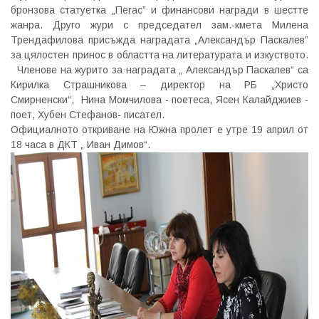
бронзова статуетка „Пегас” и финансови награди в шестте
жанра. Друго жури с председател зам.-кмета Милена
Трендафилова присъжда наградата „Александър Паскалев”
за цялостен принос в областта на литературата и изкуството.
Членове на журито за наградата „ Александър Паскалев“ са
Кирилка Страшникова – директор на РБ „Христо
Смирненски“, Нина Момчилова - поетеса, Ясен Калайджиев -
поет, Хубен Стефанов- писател.
Официалното откриване на Южна пролет е утре 19 април от
18 часа в ДКТ „ Иван Димов“.