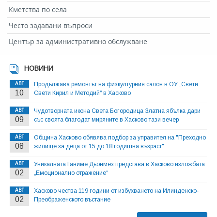
Кметства по села
Често задавани въпроси
Център за административно обслужване
НОВИНИ
АВГ
Продължава ремонтът на физкултурния салон в ОУ „Свети
10
Свети Кирил и Методий“ в Хасково
АВГ
Чудотворната икона Света Богородица Златна ябълка дари
09
със своята благодат миряните в Хасково тази вечер
АВГ
Община Хасково обявява подбор за управител на "Преходно
08
жилище за деца от 15 до 18 годишна възраст"
АВГ
Уникалната Ганиме Дьонмез представа в Хасково изложбата
02
„Емоционално отражение“
АВГ
Хасково чества 119 години от избухването на Илинденско-
02
Преображенското въстание