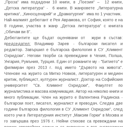
„Проза“ има подадени 10 книги, в „Поезия“ – 12 книги,
„Детска литература“ - 6 книги. В жанровете „Литературна
критика“, „Киносценарий“ и „Драматургия“ има по 1 участник.
Най-малкият дебютант е Рея Аврамова, от София, която е на
8 години, участва в жанр „Детска литература“ с книгата
„Обичам ви 8”.
Дебютантите ще бъдат оценявани от жури в състав:
п
редседател:
Владимир Зарев - български писател и
редактор. Завършил е българска филология в СУ „Климент
Охридски”. Негови творби са превеждани в Чехия, Полша,
Унгария, Румъния, Турция. Един от романите му - "Битието" е
филмиран през 2013 г. под името "Дървото на живота".
Членове на журито са Митко Новков, литературен и медиен
критик, публицист, културен журналист. Доктор на Софийския
университет "Св. Климент Охридски", Факултет по
журналистика и масова комуникация. Автор на няколко книги и
много публикации. Член на журито е Валентина Радинска -
български поет, писател, журналист и преводач. Следва две
години българска филология в СУ „Климент Охридски“, след
което учи в Литературния институт „Максим Горки“ в Москва и
го завършва през 1976 г. Нейни стихове са превеждани на