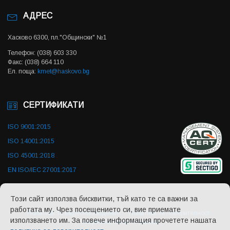
АДРЕС
Хасково 6300, пл."Общински" №1
Телефон: (038) 603 330
Факс: (038) 664 110
Ел. поща:
kmet@haskovo.bg
СЕРТИФИКАТИ
ISO 9001:2015
ISO 14001:2015
ISO 45001:2018
EN ISO/IEC 27001:2017
Този сайт използва бисквитки, тъй като те са важни за
работата му. Чрез посещението си, вие приемате
Политика за видеонаблюдение
Политика за поверителност
използването им. За повече информация прочетете нашата
Защита на личните данни