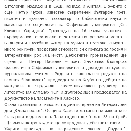
всички европейски езици и са включени в пет англоезични
антологии, издадени в САЩ, Канада и Англия. В журито е
още Петър Чухов, известен съвременен български поет,
писател и музикант. Бакалавър по библиотечни науки и
магистър по социология на Софийския университет „Св.
Климент Охридски“. Превеждан на 16 езика, участник в
пърформанси, фестивали и четения на различни места в
България и в чужбина. Автор на музика и текстове, свирил в
много рок групи, представя стиховете си с групата за поезия и
алтернативен рок „ЛаТекст“. Дебютните произведения ще
оценя и Петър Василев
–
поет. Завършва българска
филология в Софийския университет и двегодишен курс по
журналистика. Учител в Родопите, зам.-главен редактор на
вестник “Нов живот”, председател на Клуба на дейците на
културата в Кърджали. Заместник-главен редактор на
литературния алманах “Юг” и дългогодишен председател на
Дружеството на писателите в Хасково.
Стана традиция от няколко години по време на Литературни
дни „Южна пролет”, Община Хасково да кани най-известните
български издателства
.
Тази година ще бъдат 23 на брой
.
Ще има и шатра, където ще се продават дебютните книги.
Журито присъжда на наградените звание „Лауреат”,