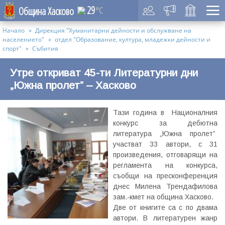
29
Община Хасково
°C
Начало
Дирекция "Хуманитарни дейности и обслужване на
населението"
отдел "Образование, култура, младежки дейности и
спорт"
Събития
Утре откриват 45-ти Литературни дни
„Южна пролет” – Хасково
Тази година в Националния
конкурс за дебютна
литература „Южна пролет”
участват 33 автори, с 31
произведения, отговарящи на
регламента на конкурса,
съобщи на пресконференция
днес Милена Трендафилова
зам.-кмет на община Хасково.
Две от книгите са с по двама
автори. В литературен жанр