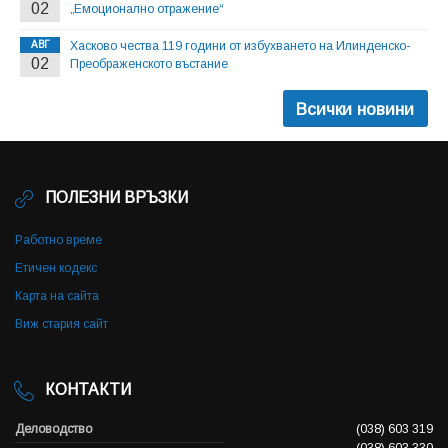
02
„Емоционално отражение“
АВГ
Хасково чества 119 години от избухването на Илинденско-
02
Преображенското въстание
Всички новини
ПОЛЕЗНИ ВРЪЗКИ
Работно време
Етичен кодекс
Карта на сайта
Виж стария сайт
КОНТАКТИ
Деловодство
(038) 603 319