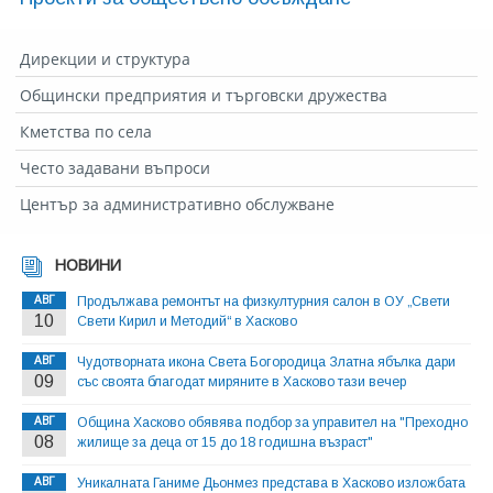
Дирекции и структура
Общински предприятия и търговски дружества
Кметства по села
Често задавани въпроси
Център за административно обслужване
НОВИНИ
АВГ
Продължава ремонтът на физкултурния салон в ОУ „Свети
10
Свети Кирил и Методий“ в Хасково
АВГ
Чудотворната икона Света Богородица Златна ябълка дари
09
със своята благодат миряните в Хасково тази вечер
АВГ
Община Хасково обявява подбор за управител на "Преходно
08
жилище за деца от 15 до 18 годишна възраст"
АВГ
Уникалната Ганиме Дьонмез представа в Хасково изложбата