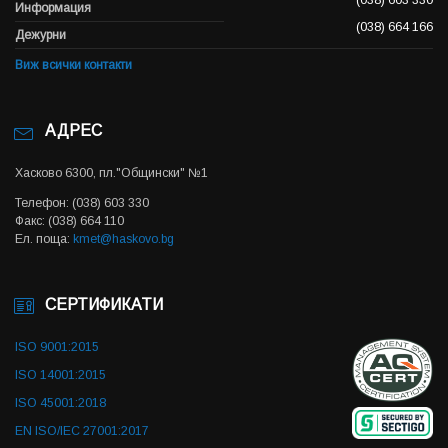
(038) 603 330
Информация
(038) 664 166
Дежурни
Виж всички контакти
АДРЕС
Хасково 6300, пл."Общински" №1
Телефон: (038) 603 330
Факс: (038) 664 110
Ел. поща:
kmet@haskovo.bg
СЕРТИФИКАТИ
ISO 9001:2015
ISO 14001:2015
ISO 45001:2018
EN ISO/IEC 27001:2017