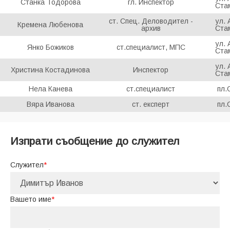
Станка Тодорова
гл. Инспектор
Ста
ст. Спец. Деловодител -
ул.
Кремена Любенова
архив
Ста
ул.
Янко Божиков
ст.специалист, МПС
Ста
ул.
Христина Костадинова
Инспектор
Ста
Нела Канева
ст.специалист
пл.
Вяра Иванова
ст. експерт
пл.
Изпрати съобщение до служител
Служител
*
Вашето име
*