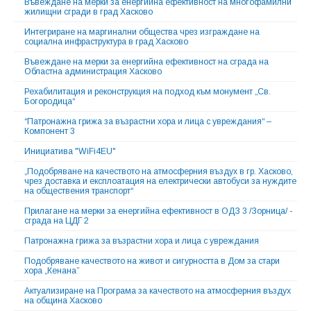
Въвеждане на мерки за енергийна ефективност на многофамилни
жилищни сгради в град Хасково
Интегриране на маргинални общества чрез изграждане на
социална инфраструктура в град Хасково
Въвеждане на мерки за енергийна ефективност на сграда на
Областна администрация Хасково
Рехабилитация и реконструкция на подход към монумент „Св.
Богородица“
“Патронажна грижа за възрастни хора и лица с увреждания“ –
Компонент 3
Инициатива "WiFi4EU"
„Подобряване на качеството на атмосферния въздух в гр. Хасково,
чрез доставка и експлоатация на електрически автобуси за нуждите
на обществения транспорт“
Прилагане на мерки за енергийна ефективност в ОДЗ 3 /Зорница/ -
сграда на ЦДГ 2
Патронажна грижа за възрастни хора и лица с увреждания
Подобряване качеството на живот и сигурността в Дом за стари
хора „Кенана”
Актуализиране на Програма за качеството на атмосферния въздух
на община Хасково