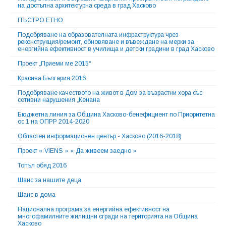
на достъпна архитектурна среда в град Хасково
ПЪСТРО ЕТНО
Подобряване на образователната инфраструктура чрез
реконструкция/ремонт, обновяване и въвеждане на мерки за
енергийна ефективност в училища и детски градини в град Хасково
Проект „Приеми ме 2015“
Красива България 2016
Подобряване качеството на живот в Дом за възрастни хора със
сетивни нарушения „Кенана
Бюджетна линия за Община Хасково-бенефициент по Приоритетна
ос 1 на ОПРР 2014-2020
Областен информационен център - Хасково (2016-2018)
Проект « VIENS » « Да живеем заедно »
Топъл обяд 2016
Шанс за нашите деца
Шанс в дома
Национална програма за енергийна ефективност на
многофамилните жилищни сгради на територията на Община
Хасково