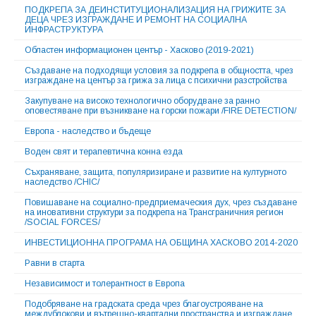
ПОДКРЕПА ЗА ДЕИНСТИТУЦИОНАЛИЗАЦИЯ НА ГРИЖИТЕ ЗА
ДЕЦА ЧРЕЗ ИЗГРАЖДАНЕ И РЕМОНТ НА СОЦИАЛНА
ИНФРАСТРУКТУРА
Областен информационен център - Хасково (2019-2021)
Създаване на подходящи условия за подкрепа в общността, чрез
изграждане на център за грижа за лица с психични разстройства
Закупуване на високо технологично оборудване за ранно
оповестяване при възникване на горски пожари /FIRE DETECTION/
Европа - наследство и бъдеще
Воден свят и терапевтична конна езда
Съхраняване, защита, популяризиране и развитие на културното
наследство /CHIC/
Повишаване на социално-предприемаческия дух, чрез създаване
на иновативни структури за подкрепа на Трансграничния регион
/SOCIAL FORCES/
ИНВЕСТИЦИОННА ПРОГРАМА НА ОБЩИНА ХАСКОВО 2014-2020
Равни в старта
Независимост и толерантност в Европа
Подобряване на градската среда чрез благоустрояване на
междублокови и вътрешно-квартални пространства и изграждане