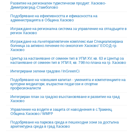
Развитие на регионален туристически продукт: Хасково-
Димитровград-Стамболово
Подобряване на ефективността и ефикасността на
администрацията в Община Хасково
Изграждане на регионална система за управление на отпадъците в
регион Хасково
Изграждане на лъчетерапевтичен комплекс към Специализирана
болница за активно лечение по онкология-Хасково” ЕООД-гр.
Хасково
Център за настаняване от семеен тип в УПИ ХV, кв. 63 и Център за
настаняване от семеен тип в УПИ ІІ, кв. 798 по плана на гр. Хасково
Интегрирани зелени градове / InGreenCi
Подобряване на човешкия капитал - уменията и компетенциите на
културни медиатори, възрастни педагози и спортни
професионалисти
Интегриран план за градско възстановяване и развитие на град
Хасково
Управление на водите и защита от наводнения в с.Тракиец,
Община Хасково / WMFP
Подобряване на паркова среда и пешеходни зони за достъпна
архитектурна среда в град Хасково