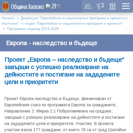
29
Община Хасково
°C
Начало
Дирекция "Европейски и национални програми и проекти и
екология"
отдел "Европейски и национални програми и проекти"
Програмен период 2014-2020
Европа - наследство и бъдеще
Проект „Европа – наследство и бъдеще“
завърши с успешно реализиране на
дейностите и постигане на зададените
цели и приоритети
Проект Европа наследство и бъдеще, финансиран от
Европейския съюз по програмата Европа за гражданите,
Направление 2: Мярка 2.1 Побратимяване на градове,
завърши с успешно реализиране на дейностите и постигане
на зададените цели и приоритети. Участие: В проекта
участие взеха 177 граждани, от които 78 са от град Шатийон