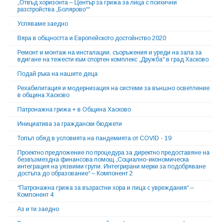
„Отвъд хоризонта – Център за грижа за лица с психични
разстройства „Болярово““
Успяваме заедно
Вяра в общността и Европейското достойнство 2020
Ремонт и монтаж на инсталации, съоръжения и уреди на зала за
вдигане на тежести към спортен комплекс „Дружба“ в град Хасково
Подай ръка на нашите деца
Рехабилитация и модернизация на системи за външно осветление
в община Хасково
Патронажна грижа + в Община Хасково
Инициатива за граждански бюджети
Топъл обяд в условията на пандемията от COVID - 19
Проектно предложение по процедура за директно предоставяне на
безвъзмездна финансова помощ „Социално-икономическа
интеграция на уязвими групи. Интегрирани мерки за подобряване
достъпа до образование“ – Компонент 2
“Патронажна грижа за възрастни хора и лица с увреждания“ –
Компонент 4
Аз и ти заедно