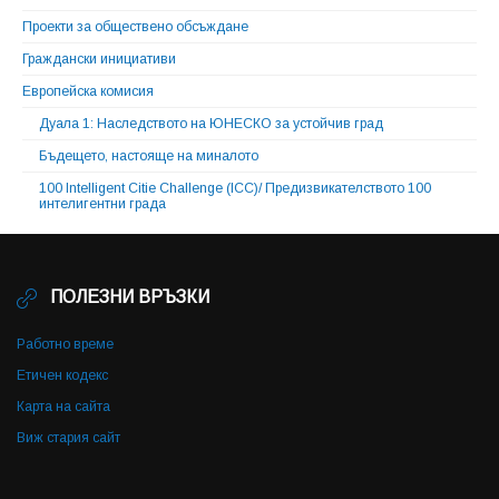
Проекти за обществено обсъждане
Граждански инициативи
Европейска комисия
Дуала 1: Наследството на ЮНЕСКО за устойчив град
Бъдещето, настояще на миналото
100 Intelligent Citie Challenge (ICC)/ Предизвикателството 100
интелигентни града
ПОЛЕЗНИ ВРЪЗКИ
Работно време
Етичен кодекс
Карта на сайта
Виж стария сайт