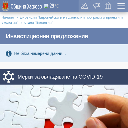
29
Община Хасково
°C
Начало
Дирекция "Европейски и национални програми и проекти и
екология"
отдел "Екология"
Инвестиционни предложения
Не бяха намерени данни...
Мерки за овладяване на COVID-19