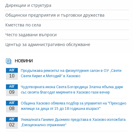
Дирекции и структура
Общински предприятия и търговски дружества
Кметства по села
Често задавани въпроси
Център за административно обслужване
НОВИНИ
АВГ
Продължава ремонтът на физкултурния салон в ОУ „Свети
10
Свети Кирил и Методий“ в Хасково
АВГ
Чудотворната икона Света Богородица Златна ябълка дари
09
със своята благодат миряните в Хасково тази вечер
АВГ
Община Хасково обявява подбор за управител на "Преходно
08
жилище за деца от 15 до 18 годишна възраст"
АВГ
Уникалната Ганиме Дьонмез представа в Хасково изложбата
02
„Емоционално отражение“