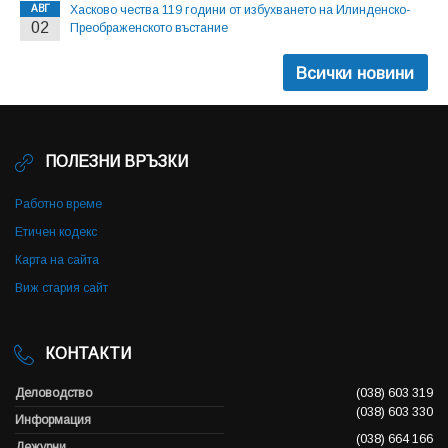
АВГ
Хасково чества 119 години от избухването на Илинденско-
02
Преображенското въстание
Всички новини
ПОЛЕЗНИ ВРЪЗКИ
Работно време
Етичен кодекс
Карта на сайта
Виж стария сайт
КОНТАКТИ
Деловодство
(038) 603 319
(038) 603 330
Информация
(038) 664 166
Дежурни