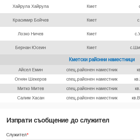
Хайрула Хайрула
Кмет
Красимир Бойчев
Кмет
с
Лозко Ничев
Кмет
с.
Бернан Юсеин
Кмет
с.Ши
Кметски районни наместници
Айсел Емин
спец.районен наместник
к
Огнян Шекеров
спец.районен наместник
кв
Митко Митев
спец.районен наместник
кв
Салим Хасан
спец.районен наместник
кв.
Изпрати съобщение до служител
Служител
*