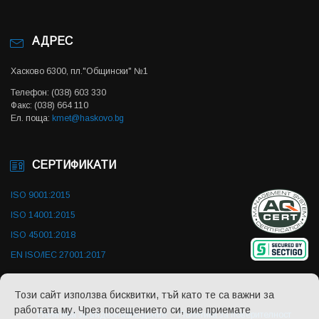
АДРЕС
Хасково 6300, пл."Общински" №1
Телефон: (038) 603 330
Факс: (038) 664 110
Ел. поща:
kmet@haskovo.bg
СЕРТИФИКАТИ
ISO 9001:2015
ISO 14001:2015
ISO 45001:2018
EN ISO/IEC 27001:2017
Този сайт използва бисквитки, тъй като те са важни за
работата му. Чрез посещението си, вие приемате
Политика за видеонаблюдение
Политика за поверителност