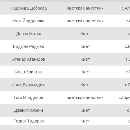
Надежда Добрева
кметски наместник
с.А
Катя Йорданова
кметски наместник
с
Делчо Митев
Кмет
с
Ерджан Реджеб
Кмет
с.
Атанас Атанасов
Кмет
с.
Иван Христов
Кмет
с.
Иляз Дурамаджъ
Кмет
с.
Гого Младенов
кметски наместник
с.Гор
Джанип Юсеин
Кмет
с
Тодор Тодоров
Кмет