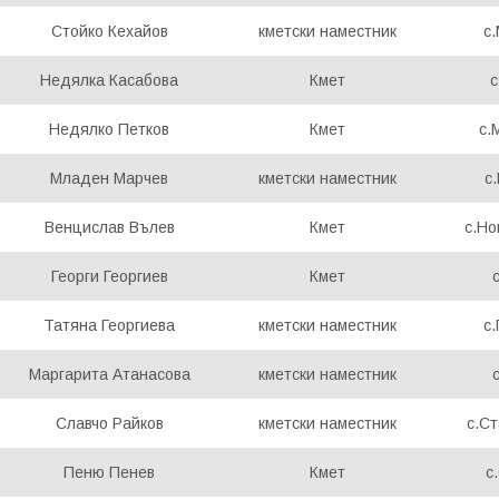
Стойко Кехайов
кметски наместник
с
Недялка Касабова
Кмет
с
Недялко Петков
Кмет
с.
Младен Марчев
кметски наместник
с
Венцислав Вълев
Кмет
с.Н
Георги Георгиев
Кмет
Татяна Георгиева
кметски наместник
с
Маргарита Атанасова
кметски наместник
Славчо Райков
кметски наместник
с.С
Пеню Пенев
Кмет
с