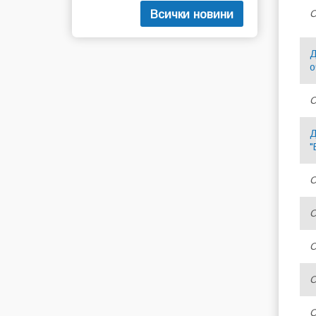
Всички новини
С
Д
о
С
Д
"
С
С
С
С
С