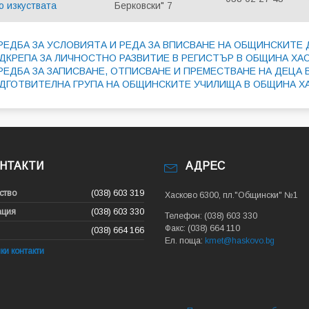
о изкуствата
Берковски" 7
РЕДБА ЗА УСЛОВИЯТА И РЕДА ЗА ВПИСВАНЕ НА ОБЩИНСКИТЕ 
ДКРЕПА ЗА ЛИЧНОСТНО РАЗВИТИЕ В РЕГИСТЪР В ОБЩИНА ХА
РЕДБА ЗА ЗАПИСВАНЕ, ОТПИСВАНЕ И ПРЕМЕСТВАНЕ НА ДЕЦА 
ДГОТВИТЕЛНА ГРУПА НА ОБЩИНСКИТЕ УЧИЛИЩА В ОБЩИНА Х
НТАКТИ
АДРЕС
ство
(038) 603 319
Хасково 6300, пл."Общински" №1
ция
(038) 603 330
Телефон: (038) 603 330
Факс: (038) 664 110
(038) 664 166
Ел. поща:
kmet@haskovo.bg
ки контакти