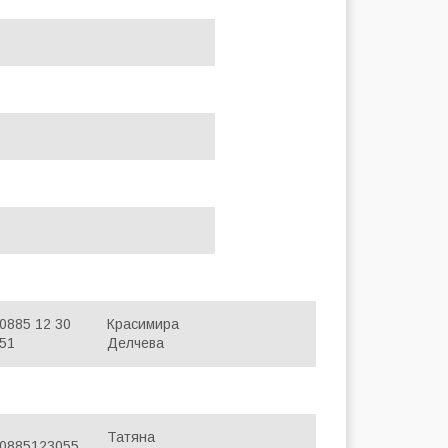
0885 12 30
Красимира
51
Делчева
Татяна
0885123055