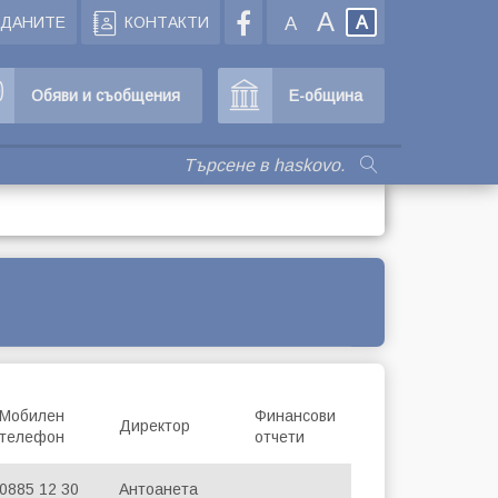
A
ЖДАНИТЕ
КОНТАКТИ
A
A
Обяви и съобщения
Е-община
Мобилен
Финансови
Директор
телефон
отчети
0885 12 30
Антоанета