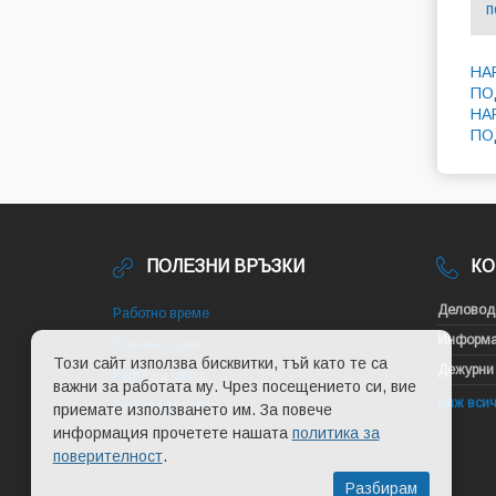
п
НА
ПО
НА
ПО
ПОЛЕЗНИ ВРЪЗКИ
КО
Деловод
Работно време
Информа
Етичен кодекс
Този сайт използва бисквитки, тъй като те са
Дежурни
Карта на сайта
важни за работата му. Чрез посещението си, вие
Виж всич
Виж стария сайт
приемате използването им. За повече
информация прочетете нашата
политика за
поверителност
.
Разбирам