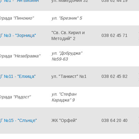
Г №1 - "Ян Бибиян"
ул. Македония 32
038 62 44 19
града "Пинокио"
ул. "Брезник" 5
"Св. Св. Кирил и
Г №3 - "Зорница"
038 62 45 71
Методий" 2
ул. "Добруджа"
града "Незабравка"
№59-63
Г №11 - "Елхица"
ул. "Танкист" №1
038 62 45 82
ул. "Стефан
града "Радост"
Караджа" 9
Г №15 - "Слънце"
ЖК "Орфей"
038 64 20 40