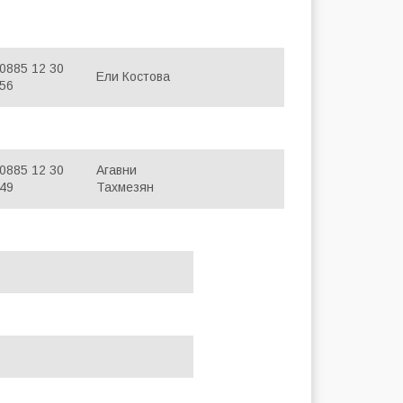
0885 12 30
Ели Костова
56
0885 12 30
Агавни
49
Тахмезян