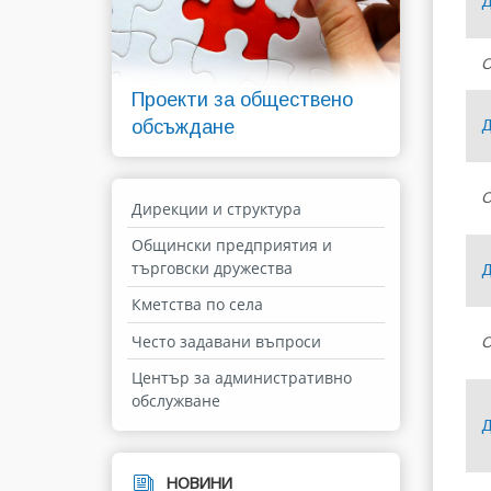
Д
С
Проекти за обществено
обсъждане
Д
С
Дирекции и структура
Общински предприятия и
търговски дружества
Д
Кметства по села
Често задавани въпроси
С
Център за административно
обслужване
Д
НОВИНИ