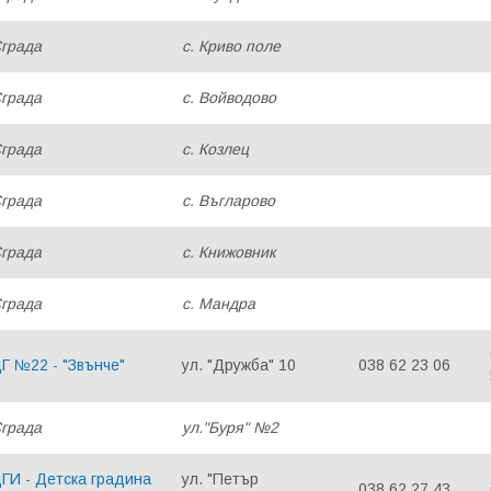
града
с. Криво поле
града
с. Войводово
града
с. Козлец
града
с. Въгларово
града
с. Книжовник
града
с. Мандра
Г №22 - "Звънче"
ул. "Дружба" 10
038 62 23 06
града
ул."Буря" №2
ГИ - Детска градина
ул. "Петър
038 62 27 43