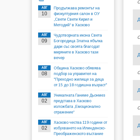
С
АВГ
Продължава ремонтът на
10
физкултурния салон в ОУ
Д
„Свети Свети Кирил и
Методий“ в Хасково
АВГ
Чудотворната икона Света
С
09
Богородица Златна ябълка
дари със своята благодат
миряните в Хасково тази
Д
вечер
АВГ
Община Хасково обявява
С
08
подбор за управител на
"Преходно жилище за деца
от 15 до 18 годишна възраст"
Д
АВГ
Уникалната Ганиме Дьонмез
02
представа в Хасково
изложбата „Емоционално
С
отражение“
АВГ
Хасково чества 119 години от
Д
02
избухването на Илинденско-
Преображенското въстание