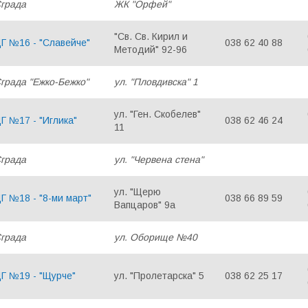
града
ЖК "Орфей"
"Св. Св. Кирил и
Г №16 - "Славейче"
038 62 40 88
Методий" 92-96
града "Ежко-Бежко"
ул. "Пловдивска" 1
ул. "Ген. Скобелев"
Г №17 - "Иглика"
038 62 46 24
11
града
ул. "Червена стена"
ул. "Щерю
Г №18 - "8-ми март"
038 66 89 59
Вапцаров" 9а
града
ул. Оборище №40
Г №19 - "Щурче"
ул. "Пролетарска" 5
038 62 25 17