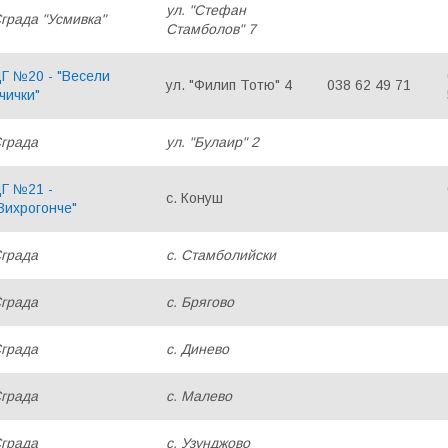
ул. "Стефан
града "Усмивка"
Стамболов" 7
Г №20 - "Весели
ул. "Филип Тотю" 4
038 62 49 71
чички"
града
ул. "Булаир" 2
Г №21 -
с. Конуш
Вихрогонче"
града
с. Стамболийски
града
с. Брягово
града
с. Динево
града
с. Малево
града
с. Узунджово