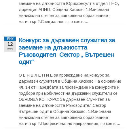
заемане на длъжността Юрисконсулт в отдел ПНО,
дирекция АПНО, Община Хасково 1.Изисквана
минимална степен за завършено образование:
магистър 2.Специалност, по която...
Конкурс за държавен служител за
ЯНУ
12
заемане на длъжността
2021
Ръководител Сектор „ Вътрешен
одит”
О Б Я В Л Е Н И Е за провеждане на конкурс за
държавен служител в Община Хасково На основание
чл. 14 от Наредбата за провеждане на конкурсите и
подбора при мобилност на държавни служители се
ОБЯВЯВА КОНКУРС: За държавен служител за
заемане на длъжността Ръководител Сектор
Вътрешен одит в Община Хасково. 1.Изисквана
минимална степен за завършено образование:
магистър 2.Професионално направление, по което...