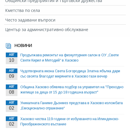
Общински предприятия и търговски дружества
Кметства по села
Често задавани въпроси
Център за административно обслужване
НОВИНИ
АВГ
Продължава ремонтът на физкултурния салон в ОУ „Свети
10
Свети Кирил и Методий“ в Хасково
АВГ
Чудотворната икона Света Богородица Златна ябълка дари
09
със своята благодат миряните в Хасково тази вечер
АВГ
Община Хасково обявява подбор за управител на "Преходно
08
жилище за деца от 15 до 18 годишна възраст"
АВГ
Уникалната Ганиме Дьонмез представа в Хасково изложбата
02
„Емоционално отражение“
АВГ
Хасково чества 119 години от избухването на Илинденско-
02
Преображенското въстание