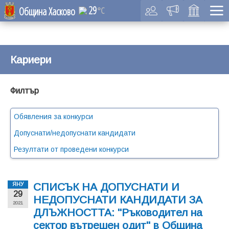
29
Община Хасково
°C
Кариери
Филтър
Обявления за конкурси
Допуснати/недопуснати кандидати
Резултати от проведени конкурси
СПИСЪК НА ДОПУСНАТИ И
ЯНУ
29
НЕДОПУСНАТИ КАНДИДАТИ ЗА
2021
ДЛЪЖНОСТТА: "Ръководител на
сектор вътрешен одит" в Община