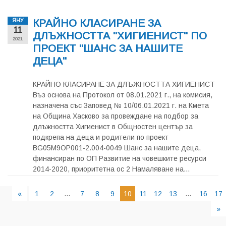
КРАЙНО КЛАСИРАНЕ ЗА
ЯНУ
11
ДЛЪЖНОСТТА "ХИГИЕНИСТ" ПО
2021
ПРОЕКТ "ШАНС ЗА НАШИТЕ
ДЕЦА"
КРАЙНО КЛАСИРАНЕ ЗА ДЛЪЖНОСТТА ХИГИЕНИСТ
Въз основа на Протокол от 08.01.2021 г., на комисия,
назначена със Заповед № 10/06.01.2021 г. на Кмета
на Община Хасково за провеждане на подбор за
длъжността Хигиенист в Общностен център за
подкрепа на деца и родители по проект
BG05M9OP001-2.004-0049 Шанс за нашите деца,
финансиран по ОП Развитие на човешките ресурси
2014-2020, приоритетна ос 2 Намаляване на...
«
1
2
...
7
8
9
10
11
12
13
...
16
17
»