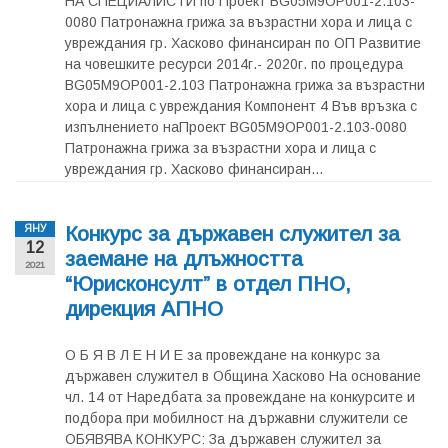
НА СПЕЦИАЛИСТИ по Проект BG05M9OP001-2.103-
0080 Патронажна грижа за възрастни хора и лица с
увреждания гр. Хасково финансиран по ОП Развитие
на човешките ресурси 2014г.- 2020г. по процедура
BG05M9OP001-2.103 Патронажна грижа за възрастни
хора и лица с увреждания Компонент 4 Във връзка с
изпълнението наПроект BG05M9OP001-2.103-0080
Патронажна грижа за възрастни хора и лица с
увреждания гр. Хасково финансиран...
Конкурс за държавен служител за
ЯНУ
12
заемане на длъжността
2021
“Юрисконсулт” в отдел ПНО,
дирекция АПНО
О Б Я В Л Е Н И Е за провеждане на конкурс за
държавен служител в Община Хасково На основание
чл. 14 от Наредбата за провеждане на конкурсите и
подбора при мобилност на държавни служители се
ОБЯВЯВА КОНКУРС: За държавен служител за