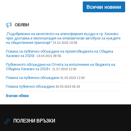
Всички новини
ОБЯВИ
„Подобряване на качеството на атмосферния въздух в гр. Хасково,
чрез доставка и експлоатация на електрически автобуси за нуждите
на обществения транспорт“
23.10.2020 16:56
Покана за публично обсъждане на проектобюджета на Община
Хасково за 2020г.
14.04.2021 08:55
Публичното обсъждане на Отчета за изпълнение на бюджета на
Община Хасково за 2018 г.
11.07.2019 12:00
Покана за публично обсъждане
31.05.2019 12:00
Покана публично обсъждане
30.05.2019 09:29
Всички обяви
ПОЛЕЗНИ ВРЪЗКИ