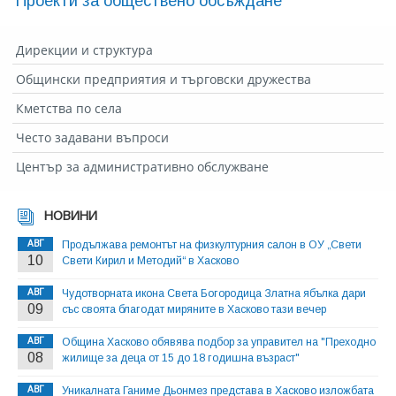
Проекти за обществено обсъждане
Дирекции и структура
Общински предприятия и търговски дружества
Кметства по села
Често задавани въпроси
Център за административно обслужване
НОВИНИ
АВГ
Продължава ремонтът на физкултурния салон в ОУ „Свети
10
Свети Кирил и Методий“ в Хасково
АВГ
Чудотворната икона Света Богородица Златна ябълка дари
09
със своята благодат миряните в Хасково тази вечер
АВГ
Община Хасково обявява подбор за управител на "Преходно
08
жилище за деца от 15 до 18 годишна възраст"
АВГ
Уникалната Ганиме Дьонмез представа в Хасково изложбата