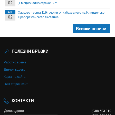
02
„Емоционално отражение“
АВГ
Хасково чества 119 години от избухването на Илинденско-
02
Преображенското въстание
Всички новини
ПОЛЕЗНИ ВРЪЗКИ
Работно време
Етичен кодекс
Карта на сайта
Виж стария сайт
КОНТАКТИ
Деловодство
(038) 603 319