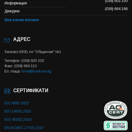
(038) 603 330
Информация
(038) 664 166
Дежурни
Виж всички контакти
АДРЕС
Хасково 6300, пл."Общински" №1
Телефон: (038) 603 330
Факс: (038) 664 110
Ел. поща:
kmet@haskovo.bg
СЕРТИФИКАТИ
ISO 9001:2015
ISO 14001:2015
ISO 45001:2018
EN ISO/IEC 27001:2017