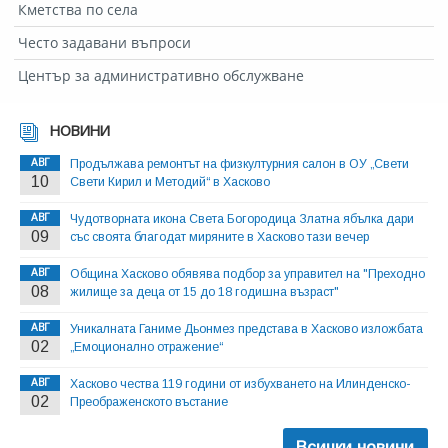
Кметства по села
Често задавани въпроси
Център за административно обслужване
НОВИНИ
АВГ
Продължава ремонтът на физкултурния салон в ОУ „Свети
10
Свети Кирил и Методий“ в Хасково
АВГ
Чудотворната икона Света Богородица Златна ябълка дари
09
със своята благодат миряните в Хасково тази вечер
АВГ
Община Хасково обявява подбор за управител на "Преходно
08
жилище за деца от 15 до 18 годишна възраст"
АВГ
Уникалната Ганиме Дьонмез представа в Хасково изложбата
02
„Емоционално отражение“
АВГ
Хасково чества 119 години от избухването на Илинденско-
02
Преображенското въстание
Всички новини