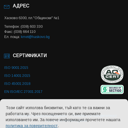
АДРЕС
Хасково 6300, пл."Общински" №1
Телефон: (038) 603 330
Факс: (038) 664 110
Ел. поща:
kmet@haskovo.bg
СЕРТИФИКАТИ
ISO 9001:2015
ISO 14001:2015
ISO 45001:2018
EN ISO/IEC 27001:2017
Този сайт използва бисквитки, тъй като те са важни за
работата му. Чрез посещението си, вие приемате
Политика за видеонаблюдение
Политика за поверителност
използването им. За повече информация прочетете нашата
Защита на личните данни
политика за поверителност
.