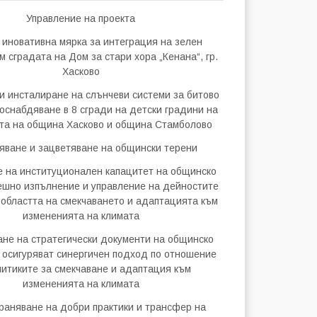
Управление на проекта
 иновативна мярка за интеграция на зелен
 сградата на Дом за стари хора „Кенана“, гр.
Хасково
 инсталиране на слънчеви системи за битово
оснабдяване в 8 сгради на детски градини на
та на община Хасково и община Стамболово
яване и зацветяване на общински терени
 на институционален капацитет на общинско
пешно изпълнение и управление на дейностите
 областта на смекчаването и адаптацията към
измененията на климата
не на стратегически документи на общинско
о осигуряват синергичен подход по отношение
литиките за смекчаване и адаптация към
измененията на климата
раняване на добри практики и трансфер на