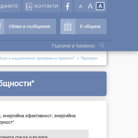
A
ЖДАНИТЕ
КОНТАКТИ
A
A
Обяви и съобщения
Е-община
йски и национални програми и проекти"
Програмен период 2014-2020
бщности“
, енергийна ефективност, енергийна
урност“
олната среда и водите