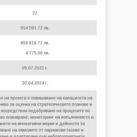
22
914 591.72 лв.
909 816.72 лв.
4 775.00 лв.
05.07.2022 г.
30.04.2024 г.
л на проекта е повишаване на капацитета на
иво за оценка на стратегическите планове и
, посредством подобряване на процесите по
ско планиране, мониторинг на изпълнението и
ането на иновативни мерки и дейности за
ване на емисиите от парникови газове и
ване и адаптиране към неблагоприятните