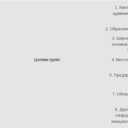
1. Кме
админис
2. Образов
3. Широ
основна
Целеви групи:
4. Местн
5. Предпр
7. Обла
8. Дру
Нефор
инициат