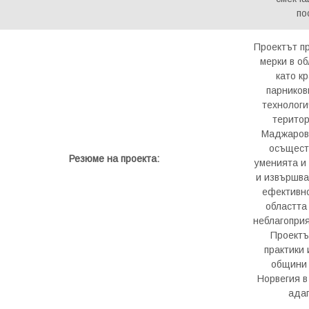
по
Проектът п
мерки в о
като к
парников
технологи
територ
Маджарово
осъщест
Резюме на проекта
:
уменията и
и извършва
ефективно
областта
неблагоприя
Проектъ
практики
общини 
Норвегия в
адап