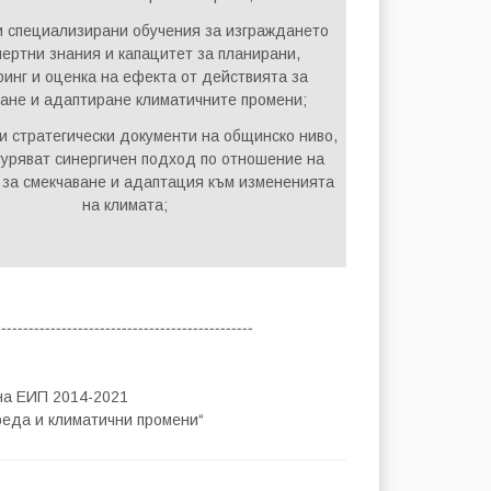
 специализирани обучeния за изграждането
пертни знания и капацитет за планирани,
инг и оценка на ефекта от действията за
ане и адаптиране климатичните промени;
и стратегически документи на общинско ниво,
гуряват синергичен подход по отношение на
 за смекчаване и адаптация към измененията
на климата;
------
----------------------------------------
на ЕИП 2014-2021
еда и климатични промени“