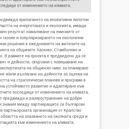
следици от изменението на климата.
редвижда прилагането на иновативни пилотни
бластта на енергетиката и екологията, имащи
раен резултат намаляване на емисиите от
и газове и популяризирането на екологични
чни решения в ежедневието на жителите на
ията на общините Хасково, Стамболово и
. В рамките на проекта е предвидено да се
вят и дейности, свързани с повишаване на
 експертизата на общинско ниво за планиране
не и/или възлагане на дейности за оценка на
стта на стратегически планове и програми в
 на устойчивото развитие и адаптиране към
тните последици от изменението на климата.
т предвижда и разпространение на добри
 и знания между партниращите си български
и партньорската организация от Кралство
 областта на опазването на околната среда и
тацията към изменението на климата.