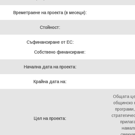
Времетраене на проекта (в месеци):
Стойност:
Съфинансиране от ЕС:
Собствено финансиране:
Начална дата на проекта:
Крайна дата на:
Общата це
общинско н
програми
стратегиче
Цел на проекта:
прилаг
намаля
смекча