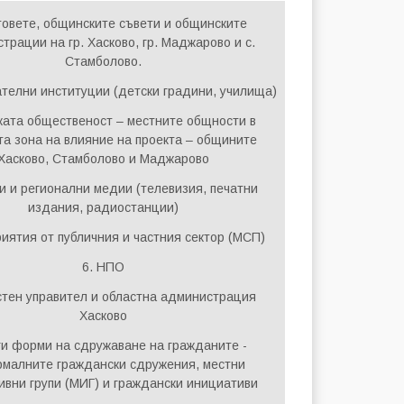
товете, общинските съвети и общинските
трации на гр. Хасково, гр. Маджарово и с.
Стамболово.
ателни институции (детски градини, училища)
ката общественост – местните общности в
та зона на влияние на проекта – общините
Хасково, Стамболово и Маджарово
и и регионални медии (телевизия, печатни
издания, радиостанции)
иятия от публичния и частния сектор (МСП)
6. НПО
стен управител и областна администрация
Хасково
ги форми на сдружаване на гражданите -
малните граждански сдружения, местни
ивни групи (МИГ) и граждански инициативи