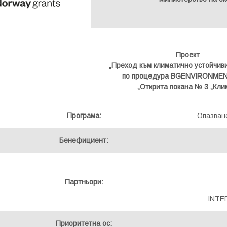
Проект
„Преход към климатично устойчив
по процедура BGENVIRONMEN
„Открита покана № 3 „Кли
Програма:
Опазване
Бенефициент:
Партньори:
INTE
Приоритетна ос: