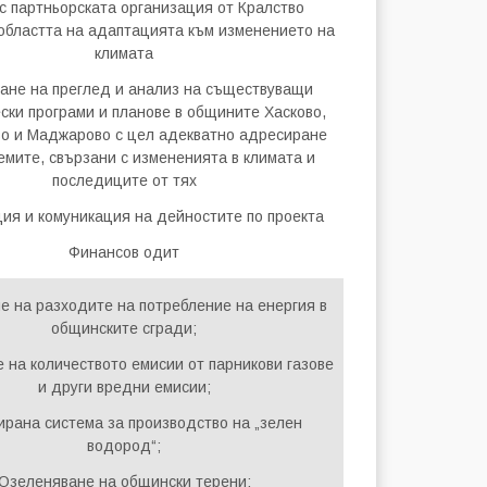
с партньорската организация от Кралство
 областта на адаптацията към изменението на
климата
ане на преглед и анализ на съществуващи
ски програми и планове в общините Хасково,
о и Маджарово с цел адекватно адресиране
емите, свързани с измененията в климата и
последиците от тях
я и комуникация на дейностите по проекта
Финансов одит
е на разходите на потребление на енергия в
общинските сгради;
 на количеството емисии от парникови газове
и други вредни емисии;
ирана система за производство на „зелен
водород“;
Озеленяване на общински терени;