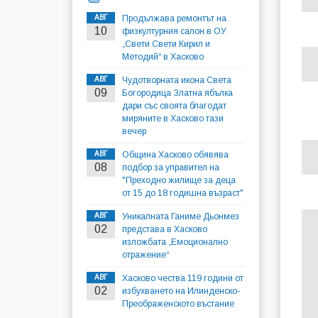
АВГ
Продължава ремонтът на
10
физкултурния салон в ОУ
„Свети Свети Кирил и
Методий“ в Хасково
АВГ
Чудотворната икона Света
09
Богородица Златна ябълка
дари със своята благодат
миряните в Хасково тази
вечер
АВГ
Община Хасково обявява
08
подбор за управител на
"Преходно жилище за деца
от 15 до 18 годишна възраст"
АВГ
Уникалната Ганиме Дьонмез
02
представа в Хасково
изложбата „Емоционално
отражение“
АВГ
Хасково чества 119 години от
02
избухването на Илинденско-
Преображенското въстание