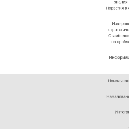
знания 
Норвегия в
Извършв
стратегиче
Стамболов
на пробл
Информаци
Намаляван
Намаляване
Интегр