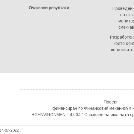
Очаквани резултати
:
Проведени
на екс
монитор
смекчав
Разработен
които оси
политиките
----------------------------------
--
-----------------------------------------
Проект
финансиран по Финансовия механизъм 
BGENVIRONMENT-4.004 " Опазване на околната ср
27-07-2022