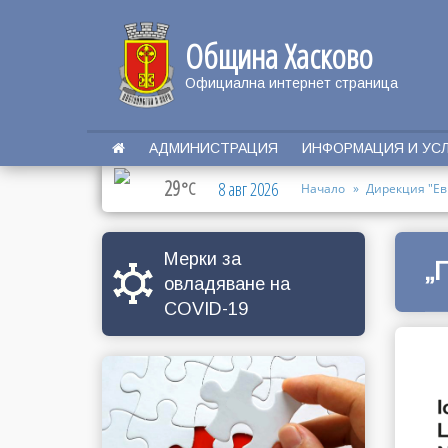
Община Хасково
Официална интернет страница
АДМИНИСТРАЦИЯ
ИНФОРМАЦИЯ И УС
29
°C
8 авг 2026
Начало
Дирекция "Ев
Мерки за
„
овладяване на
COVID-19