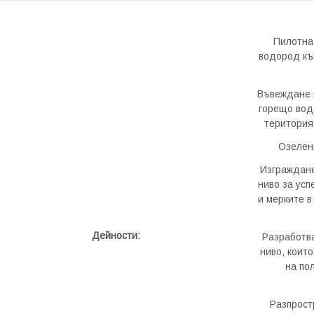
Пилотна
водород към
Въвеждане и
горещо вод
територия
Озелен
Изграждане
ниво за ус
и мерките в
Дейности:
Разработва
ниво, коит
на по
Разпрост