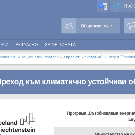
ГРА
Общински съвет
ЛУГИ
АКТУАЛНО
ЗА ОБЩИНАТА
ропейски и национални програми и проекти и екология"
отдел "Европе
Преход към климатично устойчиви о
Програма „Възобновяема енергия
сиг
Министерство на ок