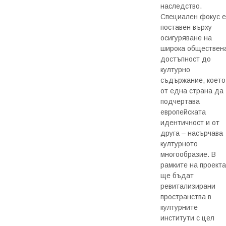
наследство.
Специален фокус е
поставен върху
осигуряване на
широка обществен
достъпност до
културно
съдържание, което
от една страна да
подчертава
европейската
идентичност и от
друга – насърчава
културното
многообразие. В
рамките на проекта
ще бъдат
ревитализирани
пространства в
културните
институти с цел