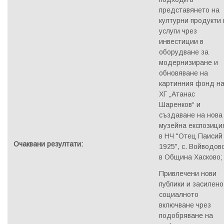
представянето на
културни продукти 
услуги чрез
инвестиции в
оборудване за
модернизиране и
обновяване на
картинния фонд н
ХГ „Атанас
Шаренков“ и
създаване на нова
музейна експозици
в НЧ "Отец Паисий 
Очаквани резултати
:
1925", с. Войводов
в Община Хасково;
Привлечени нови
публики и засилено
социалното
включване чрез
подобряване на