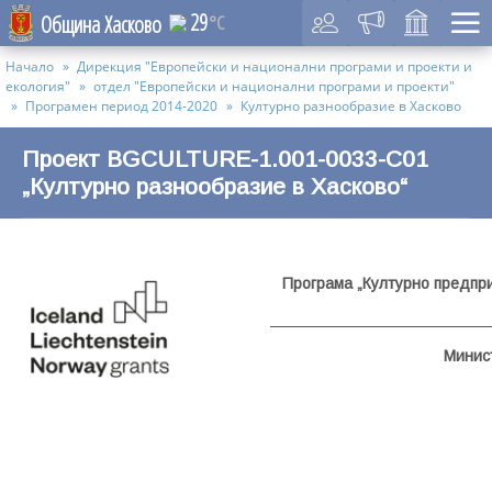
29
Община Хасково
°C
Начало
Дирекция "Европейски и национални програми и проекти и
екология"
отдел "Европейски и национални програми и проекти"
Програмен период 2014-2020
Културно разнообразие в Хасково
Проект BGCULTURE-1.001-0033-C01
„Културно разнообразие в Хасково“
Програма „Културно предпр
Минис