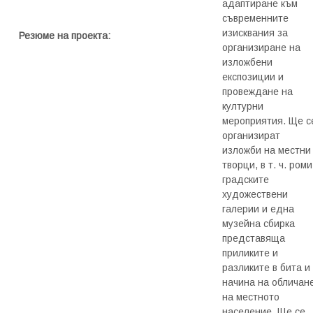
адаптиране към
съвременните
изисквания за
Резюме на проекта
:
организиране на
изложбени
експозиции и
провеждане на
културни
мероприятия. Ще с
организират
изложби на местни
творци, в т. ч. роми
градските
художествени
галерии и една
музейна сбирка
представяща
приликите и
разликите в бита и
начина на обличан
на местното
население. Ще се