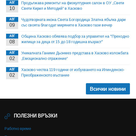
АВГ
Продължава ремонтът на физкултурния салон в ОУ „Свети
10
Свети Кирил и Методий“ в Хасково
АВГ
Чудотворната икона Света Богородица Златна ябълка дари
09
със своята благодат миряните в Хасково тази вечер
АВГ
Община Хасково обявява подбор за управител на "Преходно
08
жилище за деца от 15 до 18 годишна възраст"
АВГ
Уникалната Ганиме Дьонмез представа в Хасково изложбата
02
„Емоционално отражение“
АВГ
Хасково чества 119 години от избухването на Илинденско-
02
Преображенското въстание
Всички новини
ПОЛЕЗНИ ВРЪЗКИ
Работно време