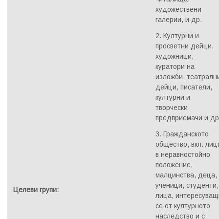
художествени
галерии, и др.
2. Културни и
просветни дейци,
художници,
куратори на
изложби, театралн
дейци, писатели,
културни и
творчески
предприемачи и др
3. Гражданското
общество, вкл. лиц
в неравностойно
положение,
малцинства, деца,
ученици, студенти,
Целеви групи:
лица, интересуващ
се от културното
наследство и с