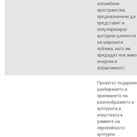
изложбени
пространства,
предназначени да
представят и
популяризират
културни ценности
на широката
публика, като им
придадат нов живо
енергия и
атрактивност.
Проектът подкрепя
разбирането и
приемането на
разнообразието в
културата и
изкуствата в
рамките на
европейското
културно