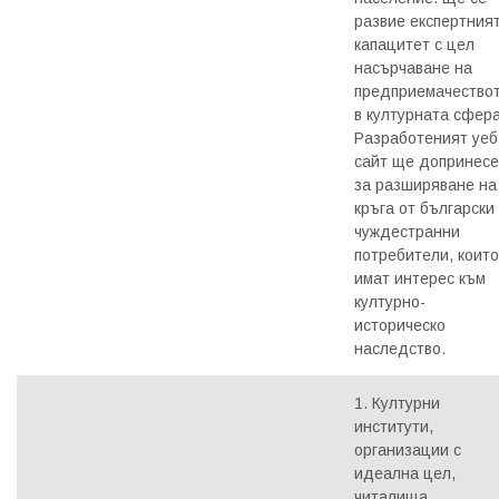
развие експертния
капацитет с цел
насърчаване на
предприемачество
в културната сфера
Разработеният уеб
сайт ще допринесе
за разширяване на
кръга от български
чуждестранни
потребители, които
имат интерес към
културно-
историческо
наследство.
1. Културни
институти,
организации с
идеална цел,
читалища,