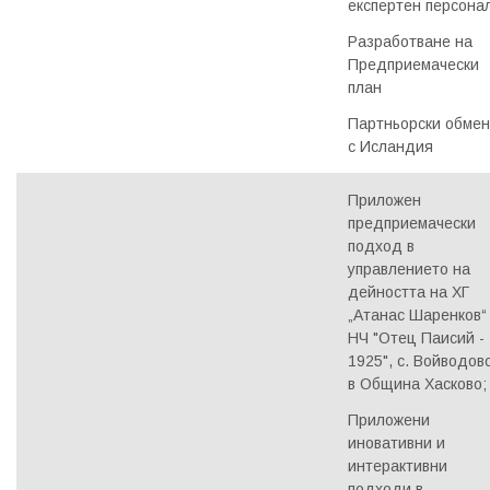
експертен персона
Разработване на
Предприемачески
план
Партньорски обмен
с Исландия
Приложен
предприемачески
подход в
управлението на
дейността на ХГ
„Атанас Шаренков“
НЧ "Отец Паисий -
1925", с. Войводов
в Община Хасково;
Приложени
иновативни и
интерактивни
подходи в