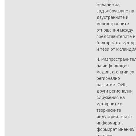
желание за
задълбочаване на
двустранните и
многостранните
отношения между
представителите н
българската култур
и тези от Исландия
4. Разпространите
на информация -
медии, агенции за
регионално
развитие, ОИЦ,
други регионални
сдружения на
културните и
творческите
индустрии, които
информират,
формират мнения/
нагласи.