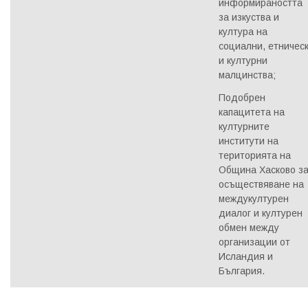
информираността
за изкуства и
култура на
социални, етничес
и културни
малцинства;
Подобрен
капацитета на
културните
институти на
територията на
Община Хасково з
осъществяване на
междукултурен
диалог и културен
обмен между
организации от
Исландия и
България.