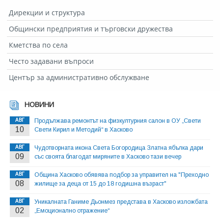
Дирекции и структура
Общински предприятия и търговски дружества
Кметства по села
Често задавани въпроси
Център за административно обслужване
НОВИНИ
АВГ
Продължава ремонтът на физкултурния салон в ОУ „Свети
10
Свети Кирил и Методий“ в Хасково
АВГ
Чудотворната икона Света Богородица Златна ябълка дари
09
със своята благодат миряните в Хасково тази вечер
АВГ
Община Хасково обявява подбор за управител на "Преходно
08
жилище за деца от 15 до 18 годишна възраст"
АВГ
Уникалната Ганиме Дьонмез представа в Хасково изложбата
02
„Емоционално отражение“