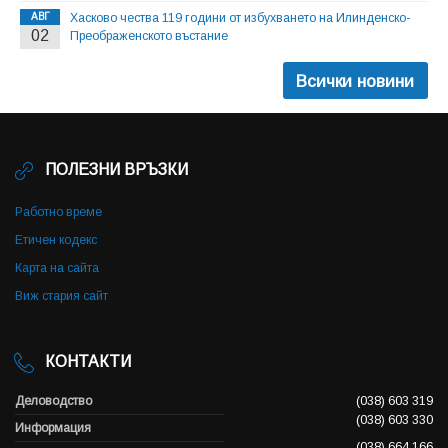
АВГ
Хасково чества 119 години от избухването на Илинденско-
02
Преображенското въстание
Всички новини
ПОЛЕЗНИ ВРЪЗКИ
Работно време
Етичен кодекс
Карта на сайта
Виж стария сайт
КОНТАКТИ
Деловодство
(038) 603 319
(038) 603 330
Информация
(038) 664 166